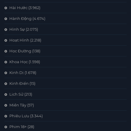
Hài Hước
(3.962)
Hành Động
(4.674)
Hình Sự
(2.075)
Hoạt Hình
(2.218)
Học Đường
(138)
Khoa Học
(1.598)
Kinh Dị
(1.678)
Kinh Điển
(15)
Lịch Sử
(213)
Miền Tây
(57)
Phiêu Lưu
(3.344)
Phim 18+
(28)