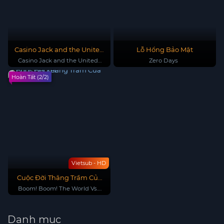
Casino Jack and the United
Lỗ Hổng Bảo Mật
States of Money
Casino Jack and the United
Zero Days
States of Money
Hoàn Tất (2/2)
Vietsub - HD
Cuộc Đời Thăng Trầm Của
Boris Becker
Boom! Boom! The World Vs.
Boris Becker
Danh mục