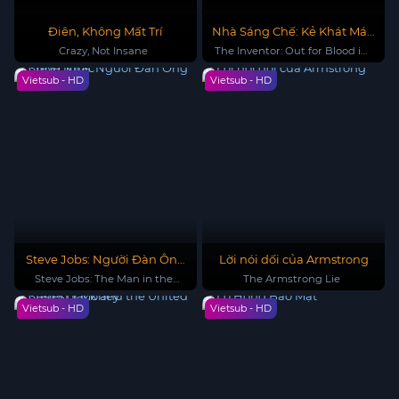
Điên, Không Mất Trí
Nhà Sáng Chế: Kẻ Khát Máu
Ở Thung Lũng Silicon
Crazy, Not Insane
The Inventor: Out for Blood in
Silicon Valley
Vietsub - HD
Vietsub - HD
Steve Jobs: Người Đàn Ông
Lời nói dối của Armstrong
Cứng Nhắc
Steve Jobs: The Man in the
The Armstrong Lie
Machine
Vietsub - HD
Vietsub - HD