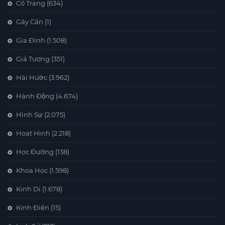
Cổ Trang
(634)
Gây Cấn
(1)
Gia Đình
(1.508)
Giả Tượng
(351)
Hài Hước
(3.962)
Hành Động
(4.674)
Hình Sự
(2.075)
Hoạt Hình
(2.218)
Học Đường
(138)
Khoa Học
(1.598)
Kinh Dị
(1.678)
Kinh Điển
(15)