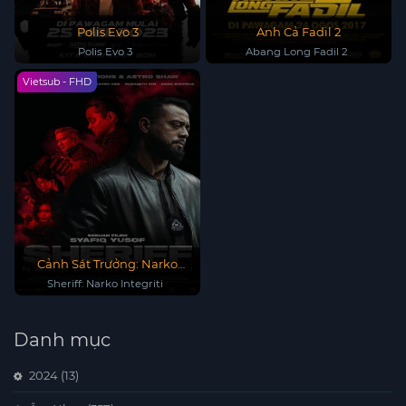
Polis Evo 3
Anh Cả Fadil 2
Polis Evo 3
Abang Long Fadil 2
Vietsub - FHD
Cảnh Sát Trưởng: Narko
Integriti
Sheriff: Narko Integriti
Danh mục
2024
(13)