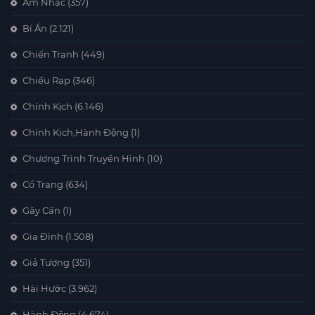
Âm Nhạc
(357)
Bí Ẩn
(2.121)
Chiến Tranh
(449)
Chiếu Rạp
(346)
Chính Kịch
(6.146)
Chính Kịch,Hành Động
(1)
Chương Trình Truyền Hình
(10)
Cổ Trang
(634)
Gây Cấn
(1)
Gia Đình
(1.508)
Giả Tượng
(351)
Hài Hước
(3.962)
Hành Động
(4.674)