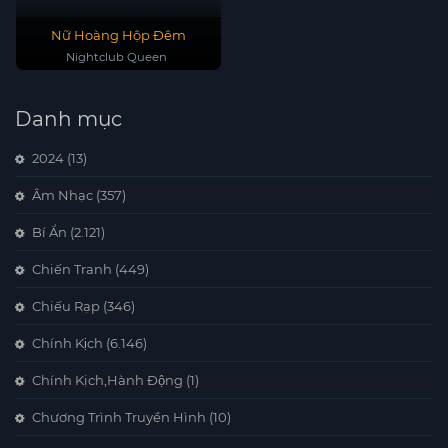
Nữ Hoàng Hộp Đêm
Nightclub Queen
Danh mục
2024
(13)
Âm Nhạc
(357)
Bí Ẩn
(2.121)
Chiến Tranh
(449)
Chiếu Rạp
(346)
Chính Kịch
(6.146)
Chính Kịch,Hành Động
(1)
Chương Trình Truyền Hình
(10)