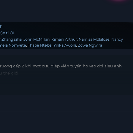
hi
ập nhật
y Zhangazha
John McMillan
Kimani Arthur
Namisa Mdlalose
Nancy
mela Nomvete
Thabe Ntebe
Yinka Awoni
Zowa Ngwira
rường cấp 2 khi một cựu điệp viên tuyển họ vào đội siêu anh
 thế giới.