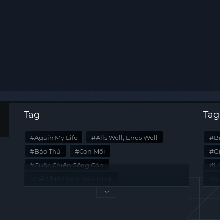
Tag
Tag
Again My Life
Alls Well, Ends Well
B
Báo Thù
Con Mồi
G
Cuộc Chiến Sống Còn
Hi
Cái Chết Được Báo Trước
K
Không Lối Thoát
Last Summer
Tà
Mối Quan Hệ Nguy Hiểm
Quái Vật