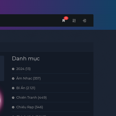
0
Danh mục
2024
(13)
Âm Nhạc
(357)
Bí Ẩn
(2.121)
Chiến Tranh
(449)
Chiếu Rạp
(346)