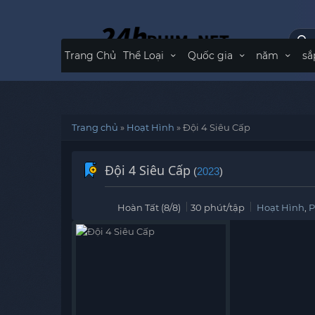
Trang Chủ
Thể Loại
Quốc gia
năm
sắ
Trang chủ
»
Hoạt Hình
»
Đội 4 Siêu Cấp
Đội 4 Siêu Cấp
(
2023
)
Hoàn Tất (8/8)
30 phút/tập
Hoạt Hình
,
P