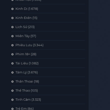
Kinh Dị
(1.678)
Kinh Điển
(15)
Lịch Sử
(213)
Miền Tây
(57)
Phiêu Lưu
(3.344)
Phim 18+
(28)
Tài Liệu
(1.082)
Tâm Lý
(3.676)
Thần Thoại
(18)
Thể Thao
(105)
Tình Cảm
(3.323)
Trẻ Em
(84)