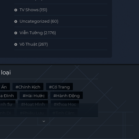
TV Shows
(151)
Uncategorized
(60)
Viễn Tưởng
(2.176)
Võ Thuật
(267)
 loại
í Ẩn
Chính Kịch
Cổ Trang
ia Đình
Hài Hước
Hành Động
̀nh Sự
Hoạt Hình
Khoa Học
inh Dị
Phiêu Lưu
Tình Cảm
i Liệu
Tâm Lý
Viễn Tưởng