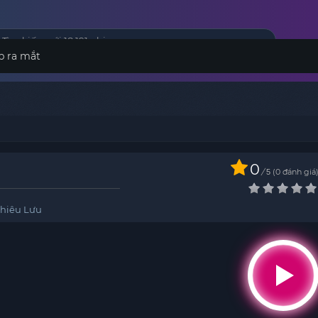
p ra mắt
0
/
0
đánh giá
5
hiêu Lưu