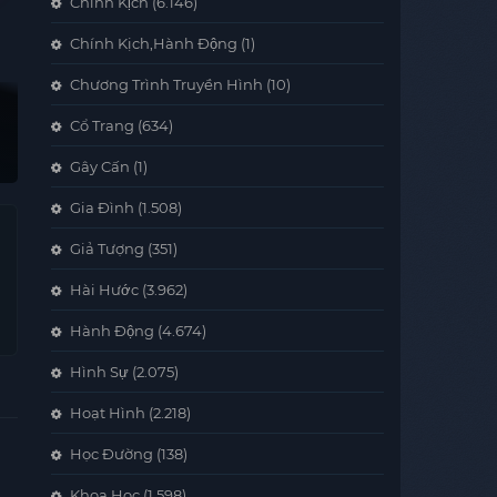
Chính Kịch
(6.146)
Chính Kịch,Hành Động
(1)
Chương Trình Truyền Hình
(10)
Cổ Trang
(634)
Gây Cấn
(1)
Gia Đình
(1.508)
Giả Tượng
(351)
Hài Hước
(3.962)
Hành Động
(4.674)
Hình Sự
(2.075)
Hoạt Hình
(2.218)
Học Đường
(138)
Khoa Học
(1.598)