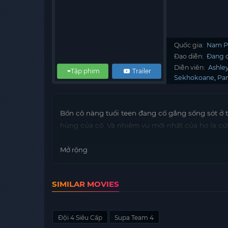
Quốc gia:
Nam P
Đạo diễn:
Đang c
Diễn viên:
Ashle
Tập phim
Trailer
Sekhokoane
Pa
Bốn cô nàng tuổi teen đang cố gắng sống sót ở t
hùng của cô. Và nhiệm vụ mới nhất của họ là cứu
Mở rộng
SIMILAR MOVIES
Đội 4 Siêu Cấp
Supa Team 4