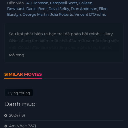
Diễn viên:
A.J. Johnson
Campbell Scott
Colleen
Dewhurst
Daniel Beer
David Selby
Dion Anderson
Ellen
Burstyn
George Martin
Julia Roberts
Vincent D'Onofrio
Sau khi phát hiện ra bạn trai đã phản bội mình, Hilary
ONeil đang tìm kiếm một khởi đầu mới và một công việc
mới. Cô bắt đầu làm y tá riêng cho một chàng trai trẻ
mắc bệnh ung thư máu. Dần dần, họ yêu nhau nhưng
Mở rộng
họ luôn biết tình yêu của mình không thể kéo dài vì định
mệnh anh sẽ phải chết.
SIMILAR MOVIES
Dying Young
Danh mục
2024
(13)
Âm Nhạc
(357)