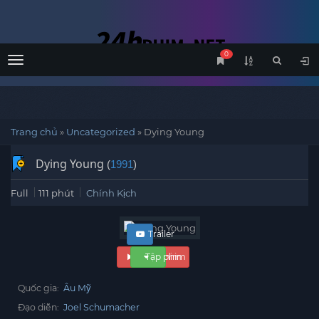
0
Menu
Trang chủ
»
Uncategorized
»
Dying Young
Dying Young
(
1991
)
Full
111 phút
Chính Kịch
Trailer
Xem phim
Tập phim
Quốc gia:
Âu Mỹ
Đạo diễn:
Joel Schumacher