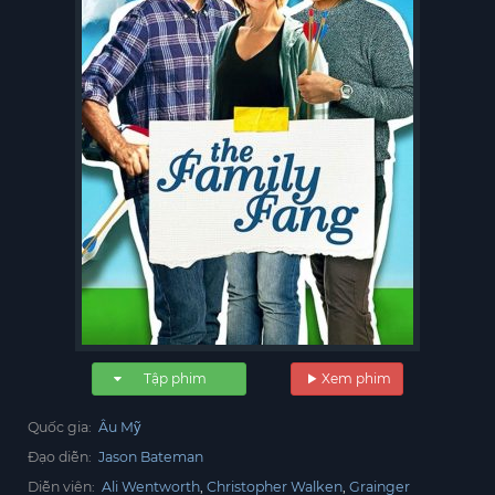
Tập phim
Xem phim
Quốc gia:
Âu Mỹ
Đạo diễn:
Jason Bateman
Diễn viên:
Ali Wentworth
Christopher Walken
Grainger