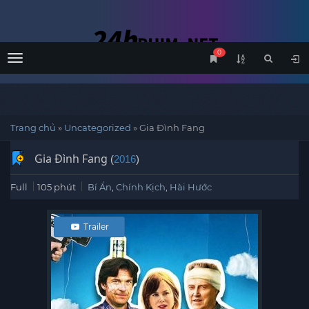
0
Menu
Trang chủ
»
Uncategorized
»
Gia Đình Fang
Gia Đình Fang
(
2016
)
Full
105 phút
Bí Ẩn
,
Chính Kịch
,
Hài Hước
Trailer