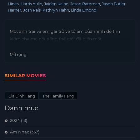
Hines
Harris Yulin
Jaiden Kaine
Jason Bateman
Jason Butler
Harner
Josh Pais
Kathryn Hahn
Linda Emond
Một anh trai và em gái trở về tổ ấm của mình để tìm
kiếm cha mẹ nổi tiếng thế giới đã biến mất.
Mở rộng
SIMILAR MOVIES
Gia Đình Fang
The Family Fang
Danh mục
2024
(13)
Âm Nhạc
(357)