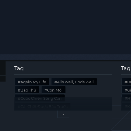
Tag
Tag
Again My Life
Alls Well, Ends Well
B
Báo Thù
Con Mồi
G
Cuộc Chiến Sống Còn
Hi
Cái Chết Được Báo Trước
K
Không Lối Thoát
Last Summer
Tà
Mối Quan Hệ Nguy Hiểm
Quái Vật