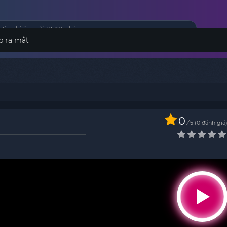
p ra mắt
0
/
0
đánh giá
5