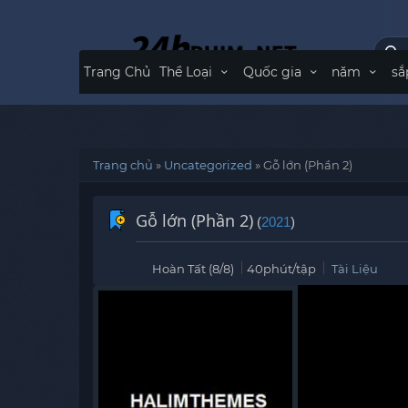
Trang Chủ
Thể Loại
Quốc gia
năm
sắ
Trang chủ
»
Uncategorized
»
Gỗ lớn (Phần 2)
Gỗ lớn (Phần 2)
(
2021
)
Hoàn Tất (8/8)
40phút/tập
Tài Liệu