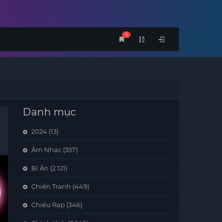
0
Danh mục
2024
(13)
Âm Nhạc
(357)
Bí Ẩn
(2.121)
Chiến Tranh
(449)
Chiếu Rạp
(346)