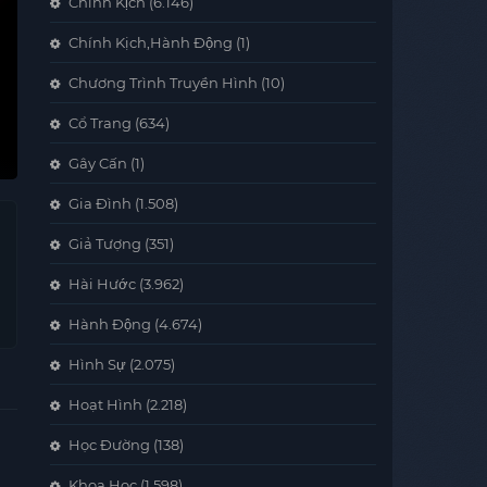
Chính Kịch
(6.146)
Chính Kịch,Hành Động
(1)
Chương Trình Truyền Hình
(10)
Cổ Trang
(634)
Gây Cấn
(1)
Gia Đình
(1.508)
Giả Tượng
(351)
Hài Hước
(3.962)
Hành Động
(4.674)
Hình Sự
(2.075)
Hoạt Hình
(2.218)
Học Đường
(138)
Khoa Học
(1.598)