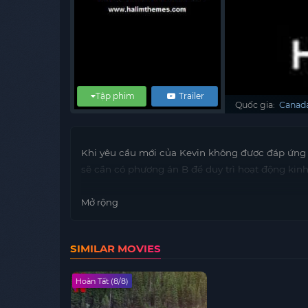
Tập phim
Trailer
Quốc gia:
Canad
Khi yêu cầu mới của Kevin không được đáp ứng 
sẽ cần có phương án B để duy trì hoạt động kin
Mở rộng
SIMILAR MOVIES
Hoàn Tất (8/8)