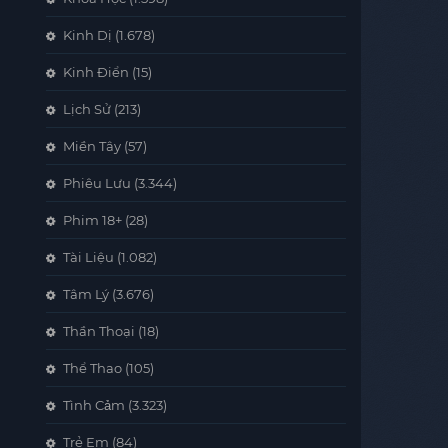
Kinh Dị
(1.678)
Kinh Điển
(15)
Lịch Sử
(213)
Miền Tây
(57)
Phiêu Lưu
(3.344)
Phim 18+
(28)
Tài Liệu
(1.082)
Tâm Lý
(3.676)
Thần Thoại
(18)
Thể Thao
(105)
Tình Cảm
(3.323)
Trẻ Em
(84)