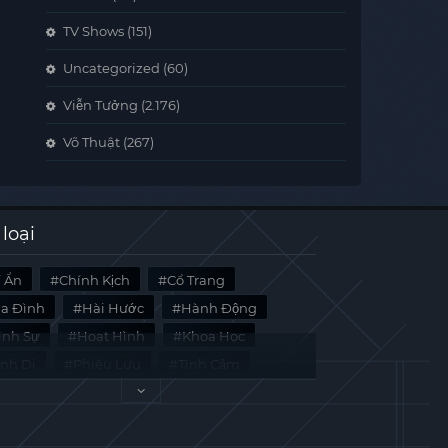
TV Shows
(151)
Uncategorized
(60)
Viễn Tưởng
(2.176)
Võ Thuật
(267)
 loại
í Ẩn
Chính Kịch
Cổ Trang
ia Đình
Hài Hước
Hành Động
̀nh Sự
Hoạt Hình
Khoa Học
inh Dị
Phiêu Lưu
Tình Cảm
i Liệu
Tâm Lý
Viễn Tưởng