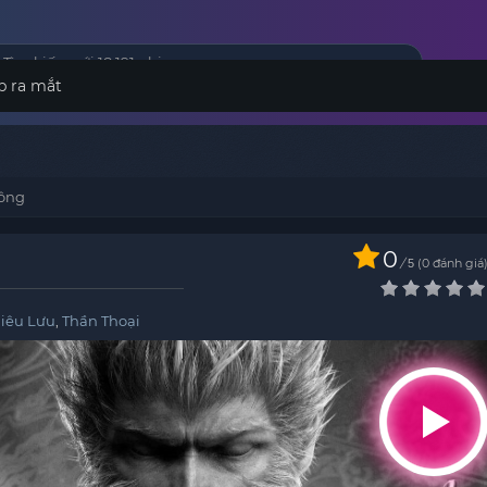
p ra mắt
hông
0
/
0
đánh giá
5
iêu Lưu
,
Thần Thoại