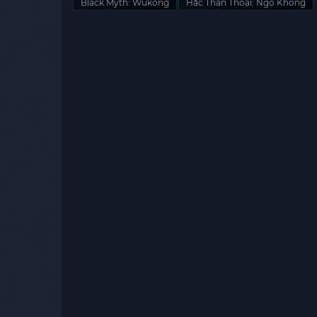
Black Myth: Wukong
Hắc Thần Thoại: Ngộ Không