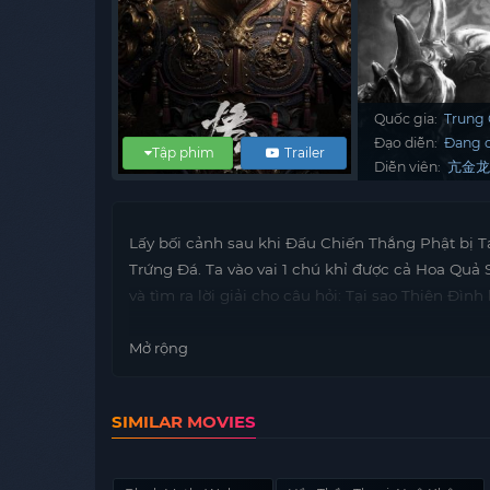
Quốc gia:
Trung
Đạo diễn:
Đang c
Tập phim
Trailer
Diễn viên:
亢金
Lấy bối cảnh sau khi Đấu Chiến Thắng Phật bị 
Trứng Đá. Ta vào vai 1 chú khỉ được cả Hoa Quả
và tìm ra lời giải cho câu hỏi: Tại sao Thiên Đình
Mở rộng
SIMILAR MOVIES