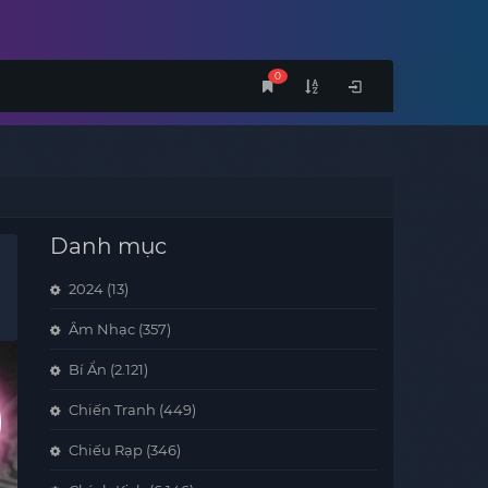
0
Danh mục
2024
(13)
Âm Nhạc
(357)
Bí Ẩn
(2.121)
Chiến Tranh
(449)
Chiếu Rạp
(346)