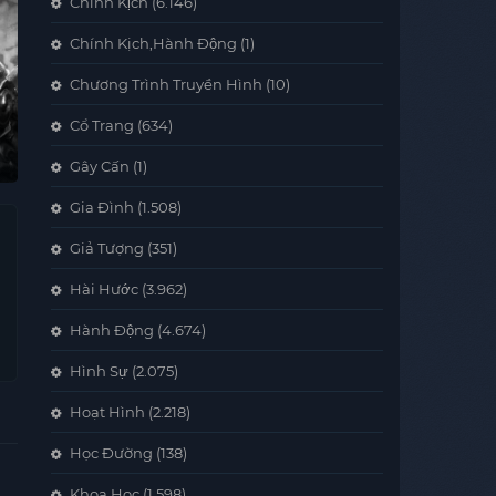
Chính Kịch
(6.146)
Chính Kịch,Hành Động
(1)
Chương Trình Truyền Hình
(10)
Cổ Trang
(634)
Gây Cấn
(1)
Gia Đình
(1.508)
Giả Tượng
(351)
Hài Hước
(3.962)
Hành Động
(4.674)
Hình Sự
(2.075)
Hoạt Hình
(2.218)
Học Đường
(138)
Khoa Học
(1.598)