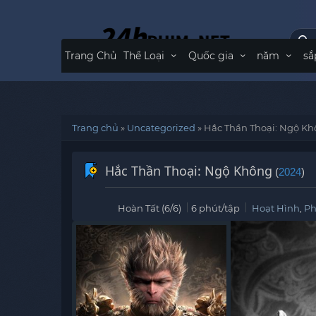
Trang Chủ
Thể Loại
Quốc gia
năm
sắ
Trang chủ
»
Uncategorized
»
Hắc Thần Thoại: Ngộ K
Hắc Thần Thoại: Ngộ Không
(
2024
)
Hoàn Tất (6/6)
6 phút/tập
Hoạt Hình
,
Ph