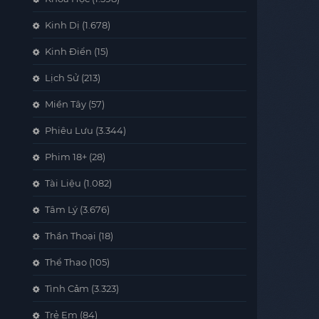
Kinh Dị
(1.678)
Kinh Điển
(15)
Lịch Sử
(213)
Miền Tây
(57)
Phiêu Lưu
(3.344)
Phim 18+
(28)
Tài Liệu
(1.082)
Tâm Lý
(3.676)
Thần Thoại
(18)
Thể Thao
(105)
Tình Cảm
(3.323)
Trẻ Em
(84)