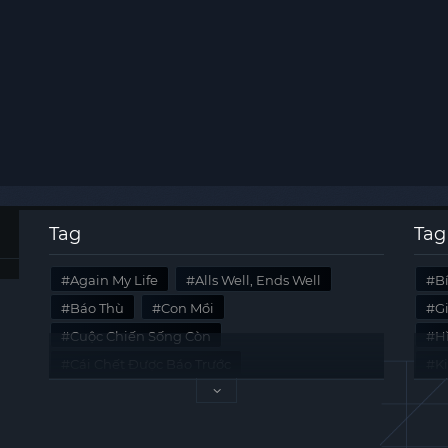
Tag
Tag
Again My Life
Alls Well, Ends Well
B
Báo Thù
Con Mồi
G
Cuộc Chiến Sống Còn
Hi
Cái Chết Được Báo Trước
K
Không Lối Thoát
Last Summer
Tà
Mối Quan Hệ Nguy Hiểm
Quái Vật