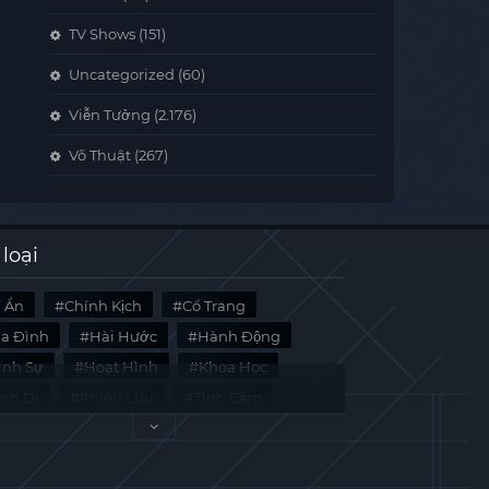
TV Shows
(151)
Uncategorized
(60)
Viễn Tưởng
(2.176)
Võ Thuật
(267)
 loại
í Ẩn
Chính Kịch
Cổ Trang
ia Đình
Hài Hước
Hành Động
̀nh Sự
Hoạt Hình
Khoa Học
inh Dị
Phiêu Lưu
Tình Cảm
i Liệu
Tâm Lý
Viễn Tưởng