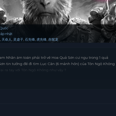
 Quốc
ập nhật
龙
天命人
灵虚子
石先锋
虎先锋
赤髯龙
Tam Nhãn ám toán phải trở về Hoa Quả Sơn cư ngụ trong 1 quả
 Sơn tin tưởng để đi tìm Lục Căn (6 mảnh hồn) của Tôn Ngộ Không
 lại ra tay với Tôn Ngộ Không như vậy ?