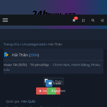
0
Menu
Trang chủ
»
Uncategorized
»
Hải Thần
Hải Thần
(
2004
)
Hoàn Tất (51/51)
70 phút/tập
Chính Kịch
,
Hành Động
,
Phiêu
Lưu
Trailer
Xem phim
Tập phim
Quốc gia:
Hàn Quốc