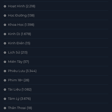
Hoạt Hình
(2.218)
Học Đường
(138)
Khoa Học
(1.598)
Kinh Dị
(1.678)
Kinh Điển
(15)
Lịch Sử
(213)
Miền Tây
(57)
Phiêu Lưu
(3.344)
Phim 18+
(28)
Tài Liệu
(1.082)
Tâm Lý
(3.676)
Thần Thoại
(18)