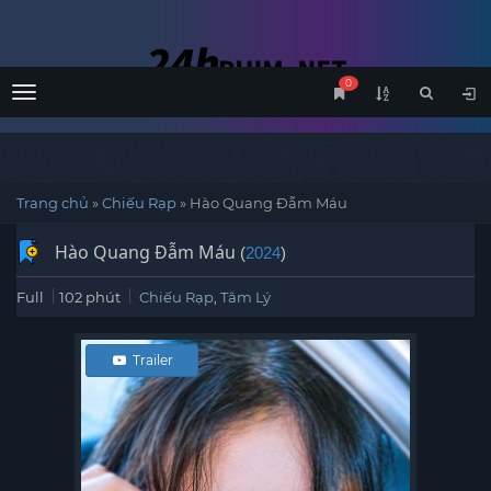
0
Menu
Trang chủ
»
Chiếu Rạp
»
Hào Quang Đẫm Máu
Hào Quang Đẫm Máu
(
2024
)
Full
102 phút
Chiếu Rạp
,
Tâm Lý
Trailer