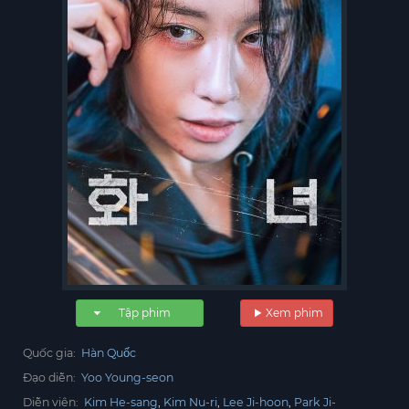
Tập phim
Xem phim
Quốc gia:
Hàn Quốc
Đạo diễn:
Yoo Young-seon
Diễn viên:
Kim He-sang
Kim Nu-ri
Lee Ji-hoon
Park Ji-