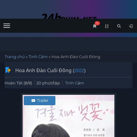
0
Menu
Trang chủ
»
Tình Cảm
»
Hoa Anh Đào Cuối Đông
Hoa Anh Đào Cuối Đông
(
2022
)
Hoàn Tất (8/8)
20 phút/tập
Tình Cảm
Trailer