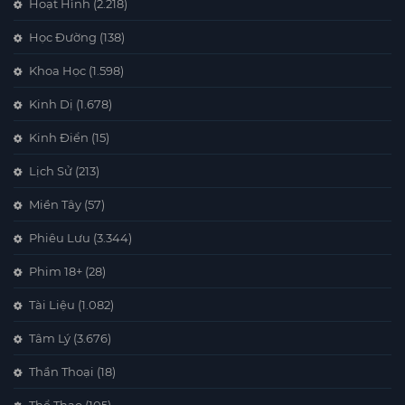
Hoạt Hình
(2.218)
Học Đường
(138)
Khoa Học
(1.598)
Kinh Dị
(1.678)
Kinh Điển
(15)
Lịch Sử
(213)
Miền Tây
(57)
Phiêu Lưu
(3.344)
Phim 18+
(28)
Tài Liệu
(1.082)
Tâm Lý
(3.676)
Thần Thoại
(18)