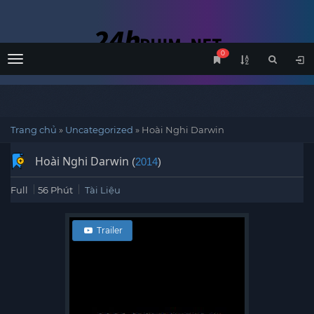
0
Menu
Trang chủ
»
Uncategorized
»
Hoài Nghi Darwin
Hoài Nghi Darwin
(
2014
)
Full
56 Phút
Tài Liệu
Trailer