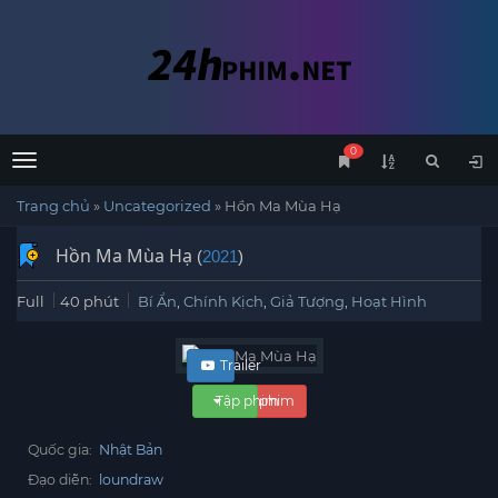
0
Menu
Trang chủ
»
Uncategorized
»
Hồn Ma Mùa Hạ
Hồn Ma Mùa Hạ
(
2021
)
Full
40 phút
Bí Ẩn
,
Chính Kịch
,
Giả Tượng
,
Hoạt Hình
Trailer
Tập phim
Xem phim
Quốc gia:
Nhật Bản
Đạo diễn:
loundraw