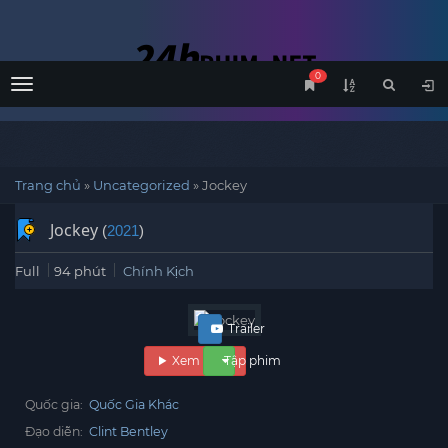
0
Menu
Trang chủ
»
Uncategorized
»
Jockey
Jockey
(
2021
)
Full
94 phút
Chính Kịch
Trailer
Xem phim
Tập phim
Quốc gia:
Quốc Gia Khác
Đạo diễn:
Clint Bentley