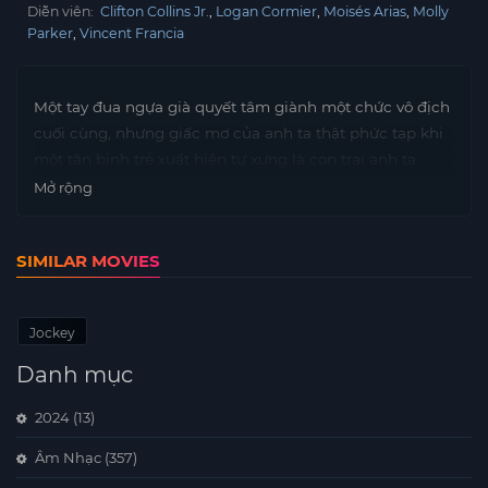
Diễn viên:
Clifton Collins Jr.
Logan Cormier
Moisés Arias
Molly
Parker
Vincent Francia
Một tay đua ngựa già quyết tâm giành một chức vô địch
cuối cùng, nhưng giấc mơ của anh ta thật phức tạp khi
một tân binh trẻ xuất hiện tự xưng là con trai anh ta.
Mở rộng
SIMILAR MOVIES
Jockey
Danh mục
2024
(13)
Âm Nhạc
(357)