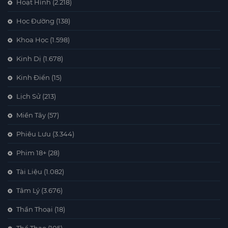
Hoạt Hình
(2.218)
Học Đường
(138)
Khoa Học
(1.598)
Kinh Dị
(1.678)
Kinh Điển
(15)
Lịch Sử
(213)
Miền Tây
(57)
Phiêu Lưu
(3.344)
Phim 18+
(28)
Tài Liệu
(1.082)
Tâm Lý
(3.676)
Thần Thoại
(18)