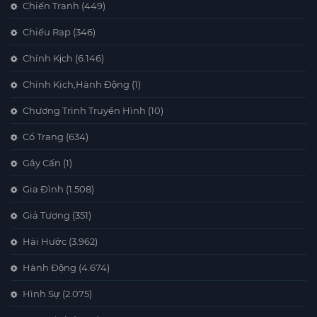
Chiến Tranh
(449)
thuẫn trước kia, cuối cùng giải mã được ẩn số.
Chiếu Rạp
(346)
Chính Kịch
(6.146)
Chính Kịch,Hành Động
(1)
Chương Trình Truyền Hình
(10)
Cổ Trang
(634)
Gây Cấn
(1)
Gia Đình
(1.508)
Giả Tượng
(351)
Hài Hước
(3.962)
Hành Động
(4.674)
Hình Sự
(2.075)