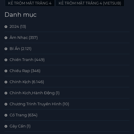
Trung Quốc là ngày 12 tháng 7.
KẺ TRỘM MẶT TRĂNG 4
KẺ TRỘM MẶT TRĂNG 4 (VIETSUB)
Danh mục
2024
(13)
Âm Nhạc
(357)
Bí Ẩn
(2.121)
Chiến Tranh
(449)
Chiếu Rạp
(346)
Chính Kịch
(6.146)
Chính Kịch,Hành Động
(1)
Chương Trình Truyền Hình
(10)
Cổ Trang
(634)
Gây Cấn
(1)