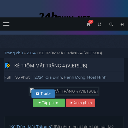
0
Menu
Trang chủ
»
2024
»
KẺ TRỘM MẶT TRĂNG 4 (VIETSUB)
KẺ TRỘM MẶT TRĂNG 4 (VIETSUB)
Full
95 Phút
2024
,
Gia Đình
,
Hành Động
,
Hoạt Hình
Trailer
Tập phim
Xem phim
“
Kẻ Trộm Mặt Trăng 4
” (Bộ phim hoạt hình hài của Mỹ,