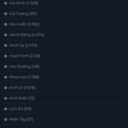
Gia Đình
(1.508)
Giả Tượng
(351)
Hài Hước
(3.962)
Hành Động
(4.674)
Hình Sự
(2.075)
Hoạt Hình
(2.218)
Học Đường
(138)
Khoa Học
(1.598)
Kinh Dị
(1.678)
Kinh Điển
(15)
Lịch Sử
(213)
Miền Tây
(57)