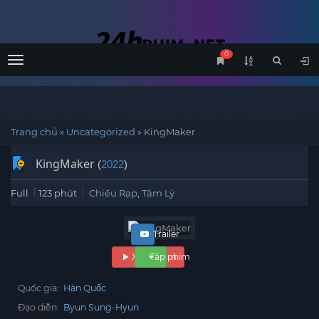
0
Menu
Trang chủ
»
Uncategorized
»
KingMaker
KingMaker
(
2022
)
Full
123 phút
Chiếu Rạp
,
Tâm Lý
Trailer
Xem phim
Tập phim
Quốc gia:
Hàn Quốc
Đạo diễn:
Byun Sung-Hyun