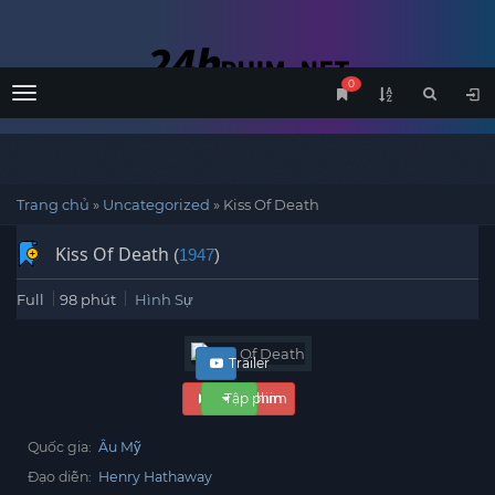
0
Menu
Trang chủ
»
Uncategorized
»
Kiss Of Death
Kiss Of Death
(
1947
)
Full
98 phút
Hình Sự
Trailer
Xem phim
Tập phim
Quốc gia:
Âu Mỹ
Đạo diễn:
Henry Hathaway