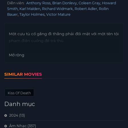
Diễn viên:
Anthony Ross
Brian Donlevy
Coleen Gray
Howard
Smith
Karl Malden
Richard Widmark
Robert Adler
Rollin
Bauer
Taylor Holmes
Victor Mature
Một cựu tù cố gắng đi thẳng phải đối mặt với một tên tội
phạm điên cuồng để trả thù.
Mở rộng
SIMILAR MOVIES
Kiss Of Death
Danh mục
2024
(13)
Âm Nhạc
(357)