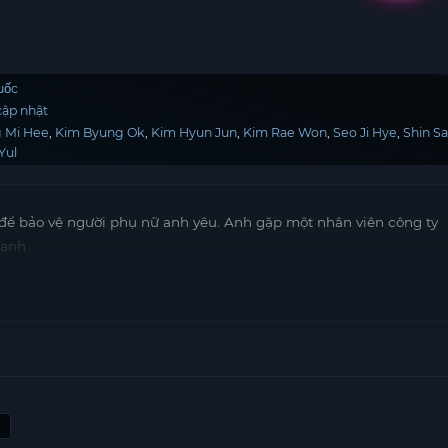
uốc
ập nhật
 Mi Hee
Kim Byung Ok
Kim Hyun Jun
Kim Rae Won
Seo Ji Hye
Shin S
Yul
để bảo vệ người phụ nữ anh yêu. Anh gặp một nhân viên công ty
 anh.