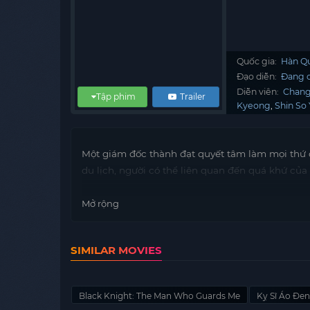
Quốc gia:
Hàn Q
Đạo diễn:
Đang c
Diễn viên:
Chang
Tập phim
Trailer
Kyeong
Shin So 
Một giám đốc thành đạt quyết tâm làm mọi thứ 
du lịch, người có thể liên quan đến quá khứ của
Mở rộng
SIMILAR MOVIES
Black Knight: The Man Who Guards Me
Kỵ Sĩ Áo Đen