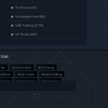
TV Shows
(151)
Uncategorized
(60)
Viễn Tưởng
(2.176)
Võ Thuật
(267)
 loại
í Ẩn
Chính Kịch
Cổ Trang
ia Đình
Hài Hước
Hành Động
̀nh Sự
Hoạt Hình
Khoa Học
inh Dị
Phiêu Lưu
Tình Cảm
i Liệu
Tâm Lý
Viễn Tưởng