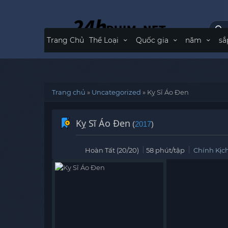
Trang Chủ
Thể Loại
Quốc gia
năm
sắ
Trang chủ
»
Uncategorized
»
Kỵ Sĩ Áo Đen
Kỵ Sĩ Áo Đen
(
2017
)
Hoàn Tất (20/20)
58 phút/tập
Chính Kịc