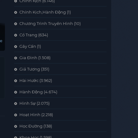
Chính Kịch
(6.146)
Chính Kịch,Hành Động
(1)
Chương Trình Truyền Hình
(10)
Cổ Trang
(634)
ae
Gây Cấn
(1)
Gia Đình
(1.508)
Giả Tượng
(351)
Hài Hước
(3.962)
Hành Động
(4.674)
Hình Sự
(2.075)
Hoạt Hình
(2.218)
Học Đường
(138)
Khoa Học
(1.598)