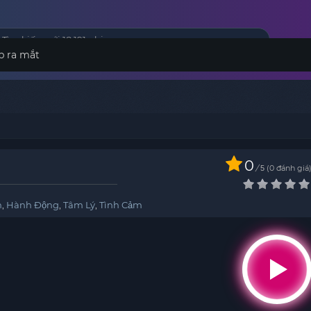
p ra mắt
0
/
0
đánh giá
5
h
,
Hành Động
,
Tâm Lý
,
Tình Cảm