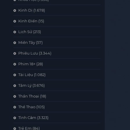
Kinh Dị
(1.678)
Kinh Điển
(15)
Lịch Sử
(213)
Miền Tây
(57)
Phiêu Lưu
(3.344)
Phim 18+
(28)
Tài Liệu
(1.082)
Tâm Lý
(3.676)
Thần Thoại
(18)
Thể Thao
(105)
Tình Cảm
(3.323)
Trẻ Em
(84)