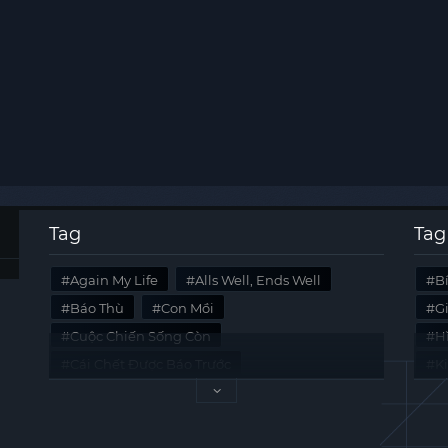
Tag
Tag
Again My Life
Alls Well, Ends Well
B
Báo Thù
Con Mồi
G
Cuộc Chiến Sống Còn
Hi
Cái Chết Được Báo Trước
K
Không Lối Thoát
Last Summer
Tà
Mối Quan Hệ Nguy Hiểm
Quái Vật