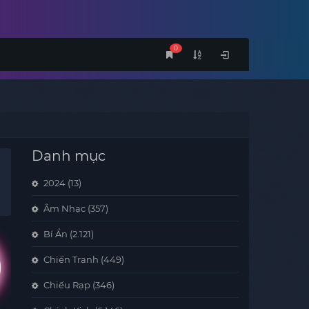
0
Danh mục
2024
(13)
Âm Nhạc
(357)
Bí Ẩn
(2.121)
Chiến Tranh
(449)
Chiếu Rạp
(346)