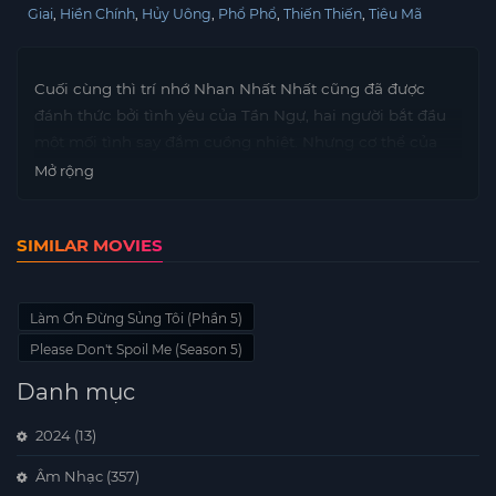
Giai
Hiền Chính
Hủy Uông
Phổ Phổ
Thiến Thiến
Tiêu Mã
Cuối cùng thì trí nhớ Nhan Nhất Nhất cũng đã được
đánh thức bởi tình yêu của Tần Ngự, hai người bắt đầu
một mối tình say đắm cuồng nhiệt. Nhưng cơ thể của
Nhan Nhất Nhất liên tục gặp khủng hoảng vì Tần Ngự
Mở rộng
đã ở lại thế giới thực quá lâu. Để bảo vệ người mình yêu,
Tần Ngự buộc phải nén đau thương, lựa chọn trở về thế
SIMILAR MOVIES
giới trong sách. Cặp đôi số khổ này lại một lần nữa phải
đối mặt với sinh tử chia lìa.
Làm Ơn Đừng Sủng Tôi (Phần 5)
Please Don't Spoil Me (Season 5)
Danh mục
2024
(13)
Âm Nhạc
(357)