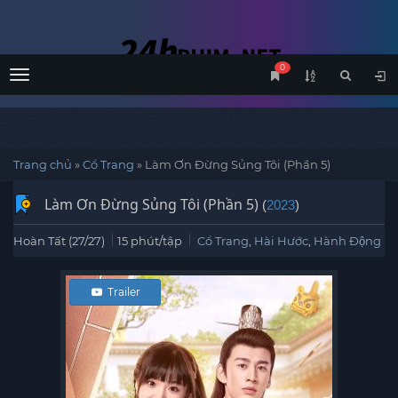
0
Menu
Trang chủ
»
Cổ Trang
»
Làm Ơn Đừng Sủng Tôi (Phần 5)
Làm Ơn Đừng Sủng Tôi (Phần 5)
(
2023
)
Hoàn Tất (27/27)
15 phút/tập
Cổ Trang
,
Hài Hước
,
Hành Động
Trailer