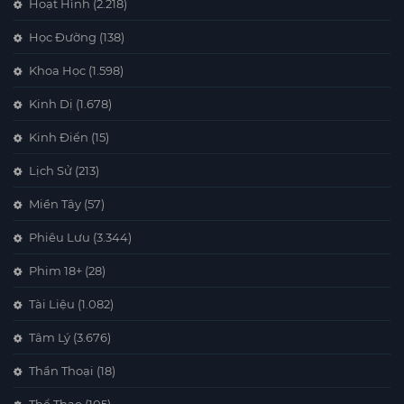
Hoạt Hình
(2.218)
Học Đường
(138)
Khoa Học
(1.598)
Kinh Dị
(1.678)
Kinh Điển
(15)
Lịch Sử
(213)
Miền Tây
(57)
Phiêu Lưu
(3.344)
Phim 18+
(28)
Tài Liệu
(1.082)
Tâm Lý
(3.676)
Thần Thoại
(18)