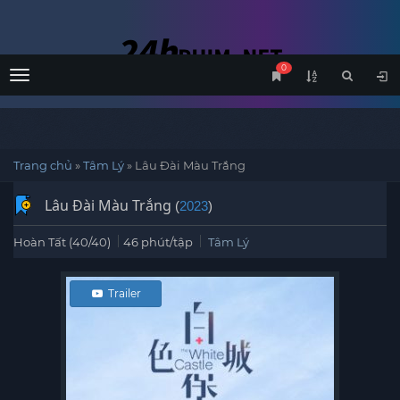
0
Menu
Trang chủ
»
Tâm Lý
»
Lâu Đài Màu Trắng
Lâu Đài Màu Trắng
(
2023
)
Hoàn Tất (40/40)
46 phút/tập
Tâm Lý
Trailer