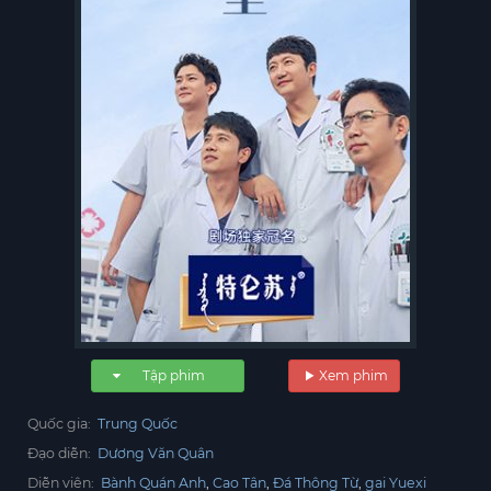
Tập phim
Xem phim
Quốc gia:
Trung Quốc
Đạo diễn:
Dương Văn Quân
Diễn viên:
Bành Quán Anh
Cao Tân
Đá Thông Từ
gai Yuexi