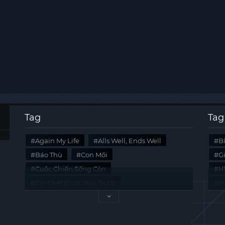
Tag
Tag
Again My Life
Alls Well, Ends Well
B
Báo Thù
Con Mồi
G
Cuộc Chiến Sống Còn
Hi
Cái Chết Được Báo Trước
K
Không Lối Thoát
Last Summer
Tà
Mối Quan Hệ Nguy Hiểm
Quái Vật