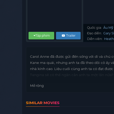
Quốc gia:
Âu Mỹ
Đạo diễn:
Gary 
Tập phim
Trailer
Diễn viên:
Heath
Carol Anne đã được gửi đến sống với dì và chú c
Kane ma quái, nhưng anh ta đã theo dõi cô ấy và
nhà kính cao. Liệu cuối cùng anh ta có đạt đượ
Tangina sẽ có thể ngăn cản anh ta một lần nữa?
Mở rộng
SIMILAR MOVIES