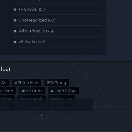
TV Shows
(151)
Uncategorized
(60)
Viễn Tưởng
(2.176)
Võ Thuật
(267)
 loại
í Ẩn
Chính Kịch
Cổ Trang
ia Đình
Hài Hước
Hành Động
̀nh Sự
Hoạt Hình
Khoa Học
inh Dị
Phiêu Lưu
Tình Cảm
i Liệu
Tâm Lý
Viễn Tưởng