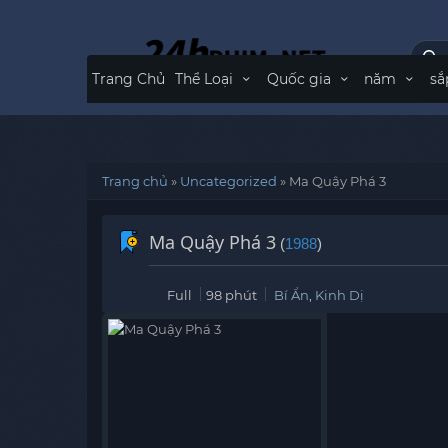
Trang Chủ
Thể Loại
Quốc gia
năm
sắ
Trang chủ
»
Uncategorized
»
Ma Quậy Phá 3
Ma Quậy Phá 3
(
1988
)
Full
98 phút
Bí Ẩn
,
Kinh Dị