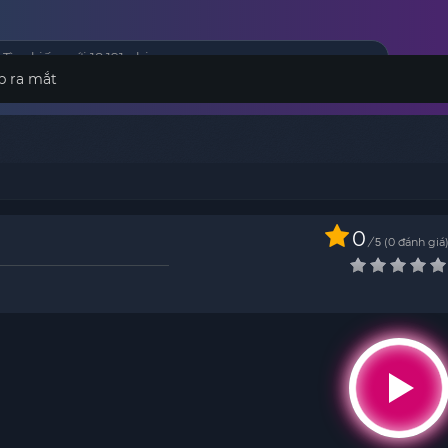
p ra mắt
0
/
0
đánh giá
5