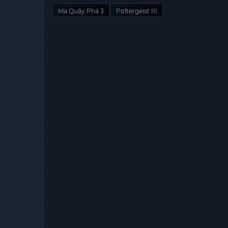
Ma Quậy Phá 3
Poltergeist III