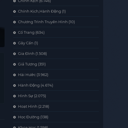
Chính Kịch
(6.146)
Chính Kịch,Hành Động
(1)
Chương Trình Truyền Hình
(10)
Cổ Trang
(634)
Gây Cấn
(1)
Gia Đình
(1.508)
Giả Tượng
(351)
Hài Hước
(3.962)
Hành Động
(4.674)
Hình Sự
(2.075)
Hoạt Hình
(2.218)
Học Đường
(138)
Khoa Học
(1.598)