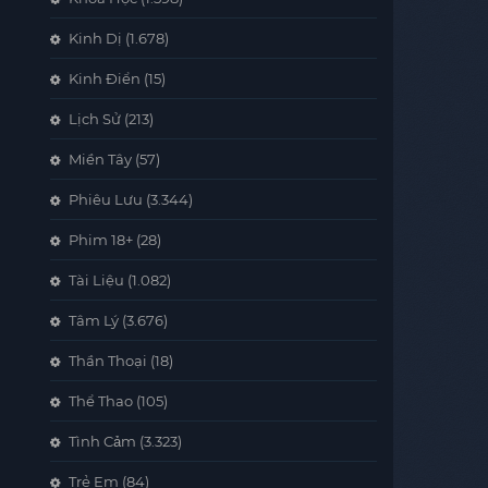
Kinh Dị
(1.678)
Kinh Điển
(15)
Lịch Sử
(213)
Miền Tây
(57)
Phiêu Lưu
(3.344)
Phim 18+
(28)
Tài Liệu
(1.082)
Tâm Lý
(3.676)
Thần Thoại
(18)
Thể Thao
(105)
Tình Cảm
(3.323)
Trẻ Em
(84)