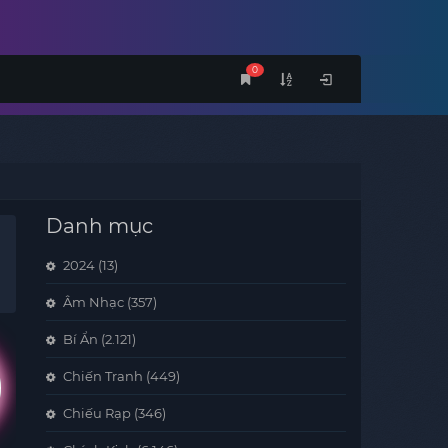
0
Danh mục
2024
(13)
Âm Nhạc
(357)
Bí Ẩn
(2.121)
Chiến Tranh
(449)
Chiếu Rạp
(346)