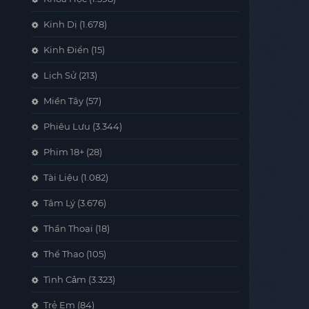
Kinh Dị
(1.678)
Kinh Điển
(15)
Lịch Sử
(213)
Miền Tây
(57)
Phiêu Lưu
(3.344)
Phim 18+
(28)
Tài Liệu
(1.082)
Tâm Lý
(3.676)
Thần Thoại
(18)
Thể Thao
(105)
Tình Cảm
(3.323)
Trẻ Em
(84)