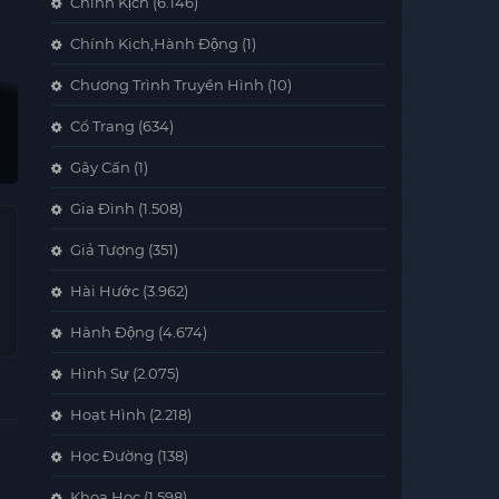
Chính Kịch
(6.146)
Chính Kịch,Hành Động
(1)
Chương Trình Truyền Hình
(10)
Cổ Trang
(634)
Gây Cấn
(1)
Gia Đình
(1.508)
Giả Tượng
(351)
Hài Hước
(3.962)
Hành Động
(4.674)
Hình Sự
(2.075)
Hoạt Hình
(2.218)
Học Đường
(138)
Khoa Học
(1.598)