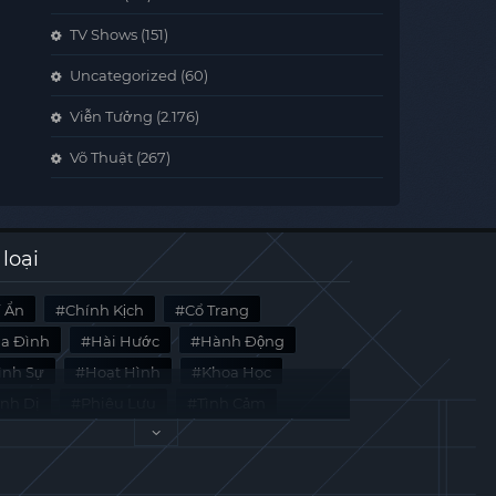
TV Shows
(151)
Uncategorized
(60)
Viễn Tưởng
(2.176)
Võ Thuật
(267)
 loại
í Ẩn
Chính Kịch
Cổ Trang
ia Đình
Hài Hước
Hành Động
̀nh Sự
Hoạt Hình
Khoa Học
inh Dị
Phiêu Lưu
Tình Cảm
i Liệu
Tâm Lý
Viễn Tưởng