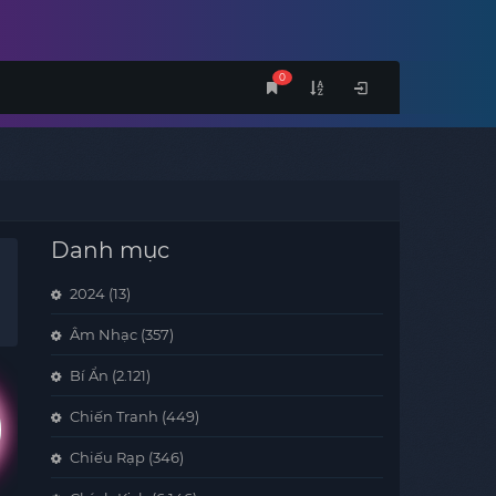
0
Danh mục
2024
(13)
Âm Nhạc
(357)
Bí Ẩn
(2.121)
Chiến Tranh
(449)
Chiếu Rạp
(346)