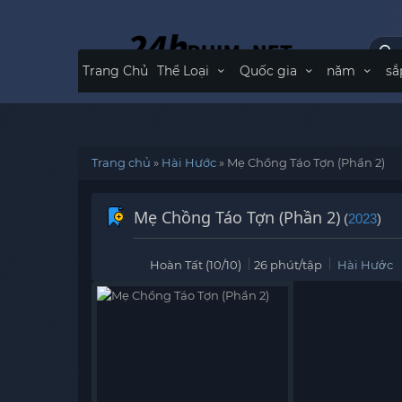
Trang Chủ
Thể Loại
Quốc gia
năm
sắ
Trang chủ
»
Hài Hước
»
Mẹ Chồng Táo Tợn (Phần 2)
Mẹ Chồng Táo Tợn (Phần 2)
(
2023
)
Hoàn Tất (10/10)
26 phút/tập
Hài Hước