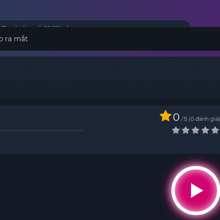
p ra mắt
0
/
0
đánh giá
5