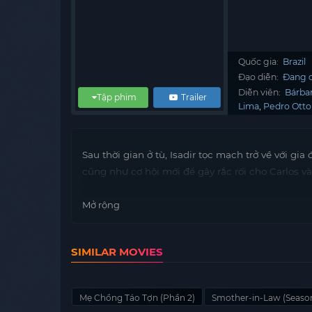
Quốc gia:
Brazil
Đạo diễn:
Đang c
Diễn viên:
Bárba
Tập phim
Trailer
Lima
Pedro Otto
Sau thời gian ở tù, Isadir tọc mạch trở về với gi
cũng như cơ hội mới để gây rắc rối cho Carlos và
Mở rộng
SIMILAR MOVIES
Mẹ Chồng Táo Tợn (Phần 2)
Smother-in-Law (Season