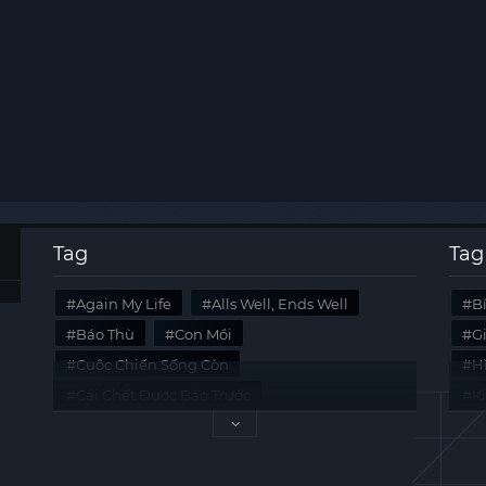
Tag
Tag
Again My Life
Alls Well, Ends Well
B
Báo Thù
Con Mồi
G
Cuộc Chiến Sống Còn
Hi
Cái Chết Được Báo Trước
K
Không Lối Thoát
Last Summer
Tà
Mối Quan Hệ Nguy Hiểm
Quái Vật