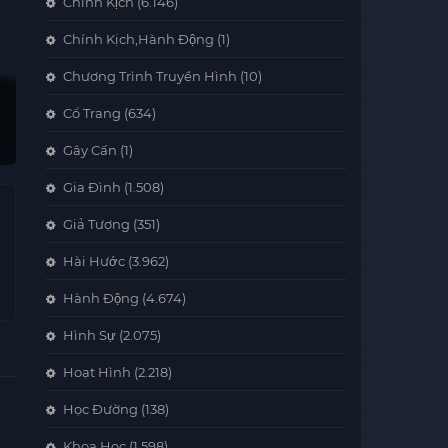
Chính Kịch
(6.146)
Chính Kịch,Hành Động
(1)
Chương Trình Truyền Hình
(10)
Cổ Trang
(634)
Gây Cấn
(1)
Gia Đình
(1.508)
Giả Tượng
(351)
Hài Hước
(3.962)
Hành Động
(4.674)
Hình Sự
(2.075)
Hoạt Hình
(2.218)
Học Đường
(138)
Khoa Học
(1.598)