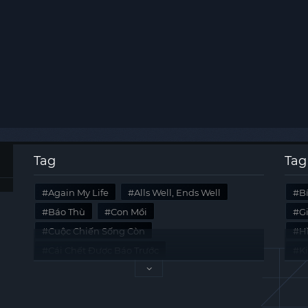
Tag
Tag
Again My Life
Alls Well, Ends Well
B
Báo Thù
Con Mồi
G
Cuộc Chiến Sống Còn
Hi
Cái Chết Được Báo Trước
K
Không Lối Thoát
Last Summer
Tà
Mối Quan Hệ Nguy Hiểm
Quái Vật