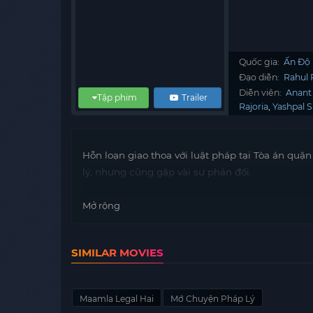
Quốc gia:
Ấn Độ
Đạo diễn:
Rahul
Diễn viên:
Anant 
Tập phim
Trailer
Rajoria
Yashpal 
Hỗn loạn giao thoa với luật pháp tại Tòa án quậ
lý, nhưng cũng gặp vài sự phản đối.
Mở rộng
SIMILAR MOVIES
Maamla Legal Hai
Mớ Chuyện Pháp Lý