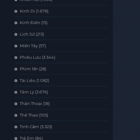
Kinh Dị
(1.678)
Kinh Điển
(15)
Lịch Sử
(213)
Miền Tây
(57)
Phiêu Lưu
(3.344)
Phim 18+
(28)
Tài Liệu
(1.082)
Tâm Lý
(3.676)
Thần Thoại
(18)
Thể Thao
(105)
Tình Cảm
(3.323)
Trẻ Em
(84)