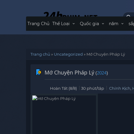
Trang Chủ
Thể Loại
Quốc gia
năm
sắ
Trang chủ
»
Uncategorized
»
Mớ Chuyện Pháp Lý
Mớ Chuyện Pháp Lý
(
2024
)
Hoàn Tất (8/8)
30 phút/tập
Chính Kịch
,