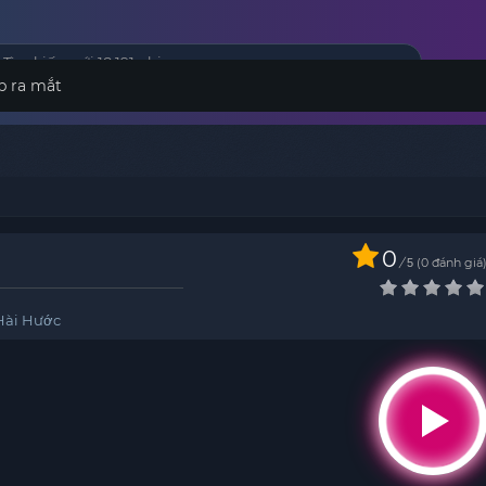
p ra mắt
0
/
0
đánh giá
5
Hài Hước