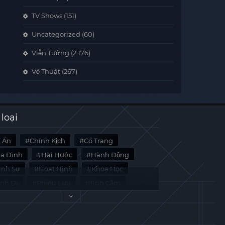
TV Shows
(151)
Uncategorized
(60)
Viễn Tưởng
(2.176)
Võ Thuật
(267)
 loại
í Ẩn
Chính Kịch
Cổ Trang
ia Đình
Hài Hước
Hành Động
̀nh Sự
Hoạt Hình
Khoa Học
inh Dị
Phiêu Lưu
Tình Cảm
i Liệu
Tâm Lý
Viễn Tưởng