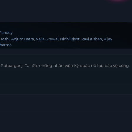
 Pandey
Joshi
Anjum Batra
Naila Grewal
Nidhi Bisht
Ravi Kishan
Vijay
Sharma
n Patparganj. Tại đó, những nhân viên kỳ quặc nỗ lực bảo vệ công