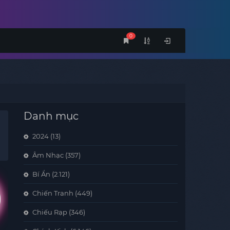
0
Danh mục
2024
(13)
Âm Nhạc
(357)
Bí Ẩn
(2.121)
Chiến Tranh
(449)
Chiếu Rạp
(346)