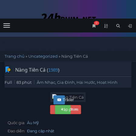
0
Menu
Trang chủ
»
Uncategorized
»
Nàng Tiên Cá
Nàng Tiên Cá
(
1989
)
Full
83 phút
Âm Nhạc
,
Gia Đình
,
Hài Hước
,
Hoạt Hình
Trailer
Xem phim
Tập phim
Quốc gia:
Âu Mỹ
Đạo diễn:
Đang cập nhật