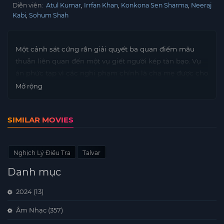
Diễn viên:
Atul Kumar
Irrfan Khan
Konkona Sen Sharma
Neeraj
Kabi
Sohum Shah
Một cảnh sát cứng rắn giải quyết ba quan điểm mâu
thuẫn liên quan đến một vụ giết người kép tàn bạo. Vụ
án phức tạp vì các nghi phạm chính là cha mẹ được cho
là đã giết con gái tuổi teen của họ.
Mở rộng
SIMILAR MOVIES
Nghịch Lý Điều Tra
Talvar
Danh mục
2024
(13)
Âm Nhạc
(357)