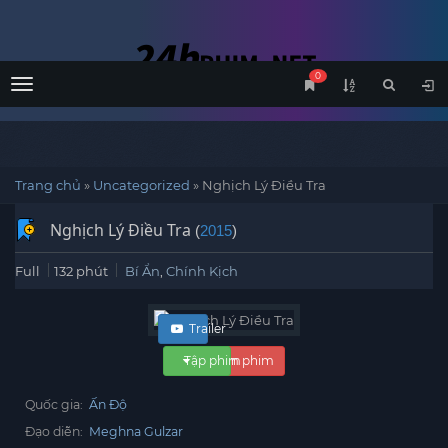
0
Menu
Trang chủ
»
Uncategorized
»
Nghịch Lý Điều Tra
Nghịch Lý Điều Tra
(
2015
)
Full
132 phút
Bí Ẩn
,
Chính Kịch
Trailer
Tập phim
Xem phim
Quốc gia:
Ấn Độ
Đạo diễn:
Meghna Gulzar