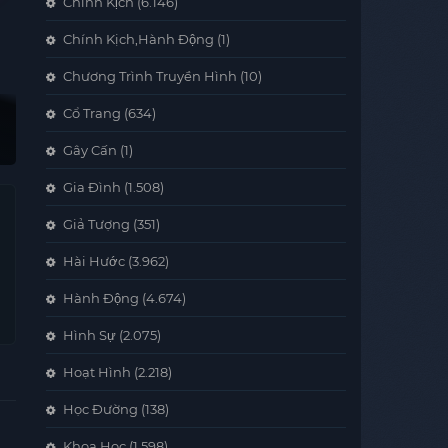
Chính Kịch
(6.146)
Chính Kịch,Hành Động
(1)
Chương Trình Truyền Hình
(10)
Cổ Trang
(634)
Gây Cấn
(1)
Gia Đình
(1.508)
Giả Tượng
(351)
Hài Hước
(3.962)
Hành Động
(4.674)
Hình Sự
(2.075)
Hoạt Hình
(2.218)
Học Đường
(138)
Khoa Học
(1.598)