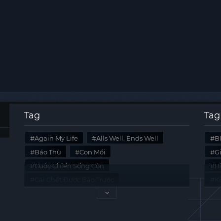
Tag
Tag
Again My Life
Alls Well, Ends Well
B
Báo Thù
Con Mồi
G
Cuộc Chiến Sống Còn
Hi
Cái Chết Được Báo Trước
K
Không Lối Thoát
Last Summer
Tà
Mối Quan Hệ Nguy Hiểm
Quái Vật