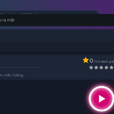
p ra mắt
0
/
0
đánh giá
5
̉m
,
Viễn Tưởng