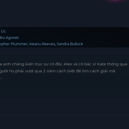
Úc
dro Agresti
topher Plummer
Keanu Reeves
Sandra Bullock
a anh chàng kiến trúc sư cô độc Alex và cô bác sĩ Kate thông qua
 người họ phải vượt qua 2 năm cách biệt để tìm cách giải mã
ày…