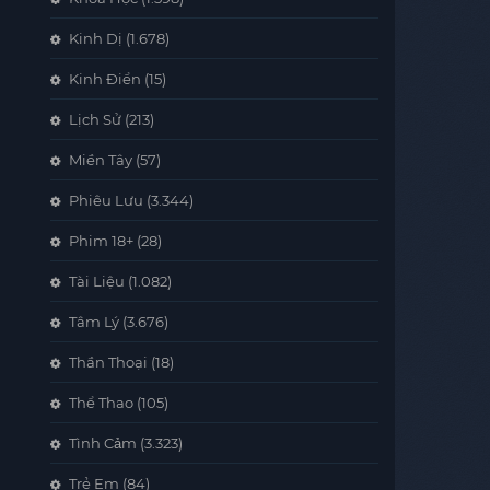
Kinh Dị
(1.678)
Kinh Điển
(15)
Lịch Sử
(213)
Miền Tây
(57)
Phiêu Lưu
(3.344)
Phim 18+
(28)
Tài Liệu
(1.082)
Tâm Lý
(3.676)
Thần Thoại
(18)
Thể Thao
(105)
Tình Cảm
(3.323)
Trẻ Em
(84)