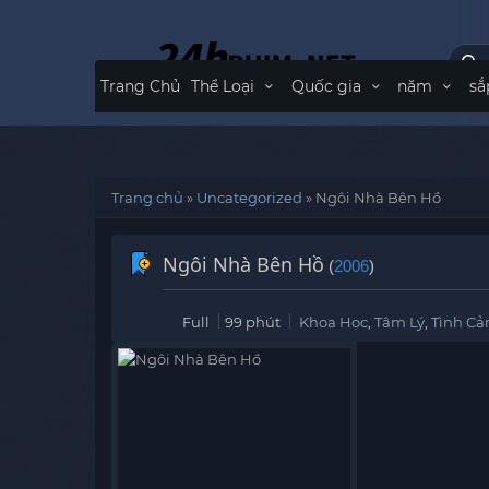
Trang Chủ
Thể Loại
Quốc gia
năm
sắ
Trang chủ
»
Uncategorized
»
Ngôi Nhà Bên Hồ
Ngôi Nhà Bên Hồ
(
2006
)
Full
99 phút
Khoa Học
,
Tâm Lý
,
Tình Ca