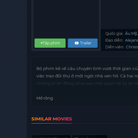
Quốc gia:
Âu Mỹ
Đạo diễn:
Alejan
Tập phim
Trailer
Diễn viên:
Chris
Bộ phim kể về câu chuyện tình vượt thời gian củ
việc trao đổi thư ở một ngôi nhà ven hồ. Cả hai
những bí ẩn đứng phía sau mối quan hệ kỳ lạ n
Mở rộng
SIMILAR MOVIES