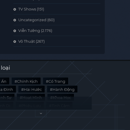
TV Shows
(151)
Uncategorized
(60)
Viễn Tưởng
(2.176)
Võ Thuật
(267)
 loại
í Ẩn
Chính Kịch
Cổ Trang
ia Đình
Hài Hước
Hành Động
̀nh Sự
Hoạt Hình
Khoa Học
inh Dị
Phiêu Lưu
Tình Cảm
i Liệu
Tâm Lý
Viễn Tưởng