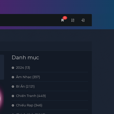
0
Danh mục
2024
(13)
Âm Nhạc
(357)
Bí Ẩn
(2.121)
Chiến Tranh
(449)
Chiếu Rạp
(346)