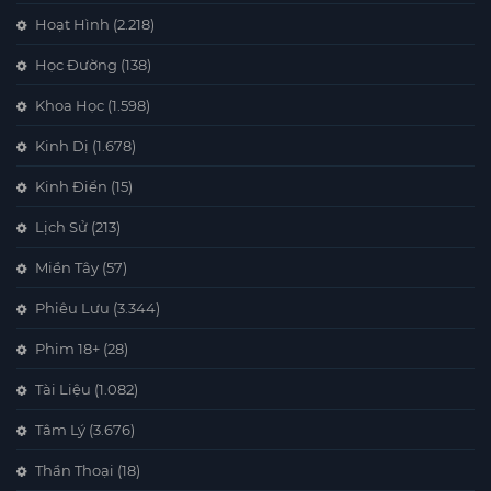
Hoạt Hình
(2.218)
Học Đường
(138)
Khoa Học
(1.598)
Kinh Dị
(1.678)
Kinh Điển
(15)
Lịch Sử
(213)
Miền Tây
(57)
Phiêu Lưu
(3.344)
Phim 18+
(28)
Tài Liệu
(1.082)
Tâm Lý
(3.676)
Thần Thoại
(18)