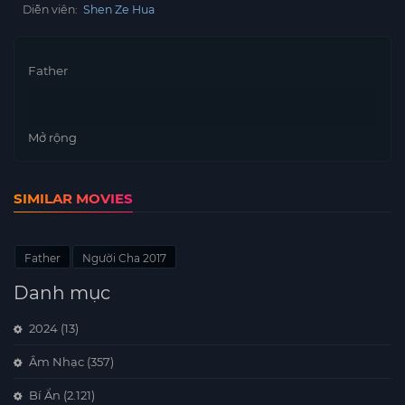
Diễn viên:
Shen Ze Hua
Father
Mở rộng
SIMILAR MOVIES
Father
Người Cha 2017
Danh mục
2024
(13)
Âm Nhạc
(357)
Bí Ẩn
(2.121)