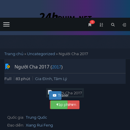
0
Menu
Trang chủ
»
Uncategorized
»
Người Cha 2017
Người Cha 2017
(
2017
)
Full
83 phút
Gia Đình
,
Tâm Lý
Trailer
Tập phim
Xem phim
Quốc gia:
Trung Quốc
Đạo diễn:
Xiang Rui Feng