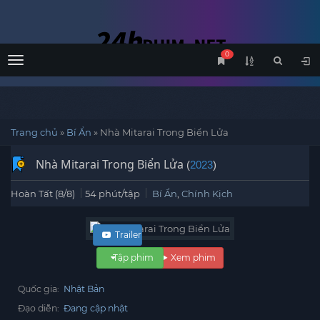
0
Menu
Trang chủ
»
Bí Ẩn
»
Nhà Mitarai Trong Biển Lửa
Nhà Mitarai Trong Biển Lửa
(
2023
)
Hoàn Tất (8/8)
54 phút/tập
Bí Ẩn
,
Chính Kịch
Trailer
Tập phim
Xem phim
Quốc gia:
Nhật Bản
Đạo diễn:
Đang cập nhật