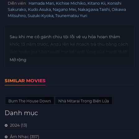
Diễn viên:
Hamada Mari
Kichise Michiko
Kitano Kii
Konishi
Sakurako
Kudo Asuka
Nagano Mei
Nakagawa Taishi
Oikawa
Mitsuhiro
Suzuki Kyoka
Tsunematsu Yuri
Sau khi mẹ cô gánh chịu tội lỗi về vụ hỏa hoạn thảm
khốc 13 năm trước, Anzu lên kế hoạch trả thù bằng cách
làm quản gia cho người mẹ kế lạnh lùng của mình dưới
tên giả.
Mở rộng
SIMILAR MOVIES
Burn The House Down
Nhà Mitarai Trong Biển Lửa
Danh mục
2024
(13)
Âm Nhạc
(357)