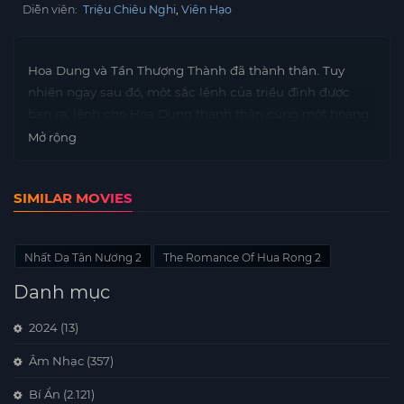
Diễn viên:
Triệu Chiêu Nghi
Viên Hạo
Hoa Dung và Tần Thượng Thành đã thành thân. Tuy
nhiên ngay sau đó, một sắc lệnh của triều đình được
ban ra, lệnh cho Hoa Dung thành thân cùng một hoàng
tử con tin của vương quốc láng giềng, để làm dịu mối
Mở rộng
quan hệ giữa hai nước. Hoa Dung và Tần Thượng Thành
quyết định đến vương quốc láng giềng để cứu vãn tình
SIMILAR MOVIES
hình.
Nhất Dạ Tân Nương 2
The Romance Of Hua Rong 2
Danh mục
2024
(13)
Âm Nhạc
(357)
Bí Ẩn
(2.121)