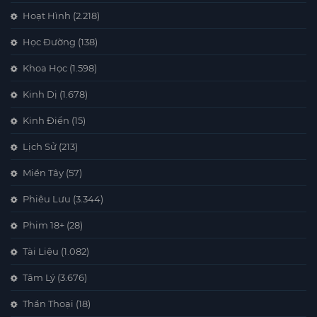
Hoạt Hình
(2.218)
Học Đường
(138)
Khoa Học
(1.598)
Kinh Dị
(1.678)
Kinh Điển
(15)
Lịch Sử
(213)
Miền Tây
(57)
Phiêu Lưu
(3.344)
Phim 18+
(28)
Tài Liệu
(1.082)
Tâm Lý
(3.676)
Thần Thoại
(18)