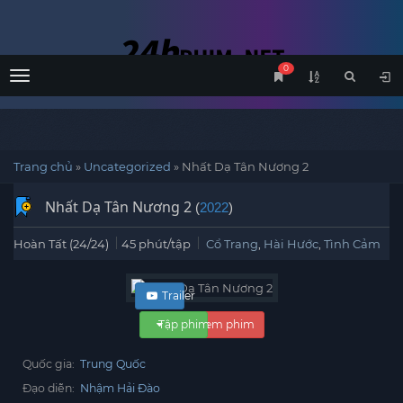
0
Menu
Trang chủ
»
Uncategorized
»
Nhất Dạ Tân Nương 2
Nhất Dạ Tân Nương 2
(
2022
)
Hoàn Tất (24/24)
45 phút/tập
Cổ Trang
,
Hài Hước
,
Tình Cảm
Trailer
Tập phim
Xem phim
Quốc gia:
Trung Quốc
Đạo diễn:
Nhậm Hải Đào