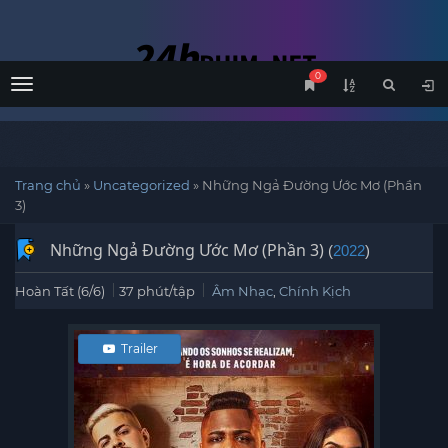
0
Menu
Trang chủ
»
Uncategorized
»
Những Ngả Đường Ước Mơ (Phần
3)
Những Ngả Đường Ước Mơ (Phần 3)
(
2022
)
Hoàn Tất (6/6)
37 phút/tập
Âm Nhạc
,
Chính Kịch
Trailer