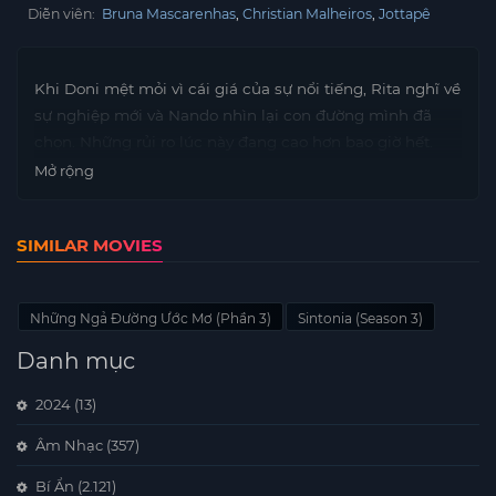
Diễn viên:
Bruna Mascarenhas
Christian Malheiros
Jottapê
Khi Doni mệt mỏi vì cái giá của sự nổi tiếng, Rita nghĩ về
sự nghiệp mới và Nando nhìn lại con đường mình đã
chọn. Những rủi ro lúc này đang cao hơn bao giờ hết.
Mở rộng
SIMILAR MOVIES
Những Ngả Đường Ước Mơ (Phần 3)
Sintonia (Season 3)
Danh mục
2024
(13)
Âm Nhạc
(357)
Bí Ẩn
(2.121)