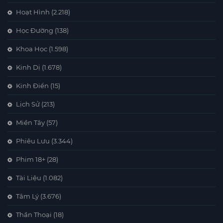
Hoạt Hình
(2.218)
Học Đường
(138)
Khoa Học
(1.598)
Kinh Dị
(1.678)
Kinh Điển
(15)
Lịch Sử
(213)
Miền Tây
(57)
Phiêu Lưu
(3.344)
Phim 18+
(28)
Tài Liệu
(1.082)
Tâm Lý
(3.676)
Thần Thoại
(18)