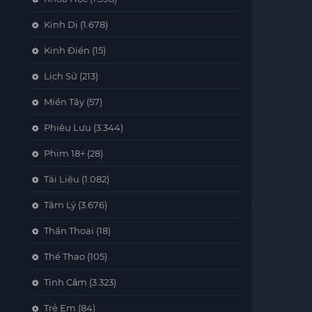
Kinh Dị
(1.678)
Kinh Điển
(15)
Lịch Sử
(213)
Miền Tây
(57)
Phiêu Lưu
(3.344)
Phim 18+
(28)
Tài Liệu
(1.082)
Tâm Lý
(3.676)
Thần Thoại
(18)
Thể Thao
(105)
Tình Cảm
(3.323)
Trẻ Em
(84)