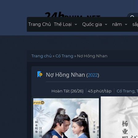
Trang Chủ
Thể Loại
Quốc gia
năm
sắ
Trang chủ
»
Cổ Trang
»
Nợ Hồng Nhan
Nợ Hồng Nhan
(
2022
)
Hoàn Tất (26/26)
45 phút/tập
Cổ Trang
,