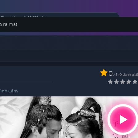
p ra mắt
0
/
0
đánh giá
5
Tình Cảm