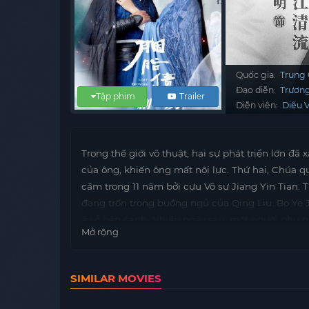
Quốc gia:
Trung
Đạo diễn:
Trươn
Tập phim
Trailer
Diễn viên:
Diêu 
Trong thế giới võ thuật, hai sự phát triển lớn đã 
của ông, khiến ông mất nội lực. Thứ hai, Chúa q
cầm trong 11 năm bởi cựu Võ sư Jiang Yin Tian. 
đang trốn trong buồng ngủ của Qing Liu. Bo Ye 
ấy ở bên cạnh. Nhiều ngày sau, một người phụ 
Mở rộng
cùng với sách hướng dẫn và một số viên thuốc rou
Jiang và những người hầu đều bối rối trước ngư
SIMILAR MOVIES