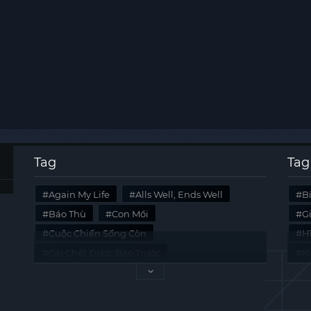
Tag
Tag
Again My Life
Alls Well, Ends Well
B
Báo Thù
Con Mồi
G
Cuộc Chiến Sống Còn
Hi
Cái Chết Được Báo Trước
K
Không Lối Thoát
Last Summer
Tà
Mối Quan Hệ Nguy Hiểm
Quái Vật