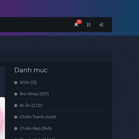
0
Danh mục
2024
(13)
Âm Nhạc
(357)
Bí Ẩn
(2.121)
Chiến Tranh
(449)
Chiếu Rạp
(346)