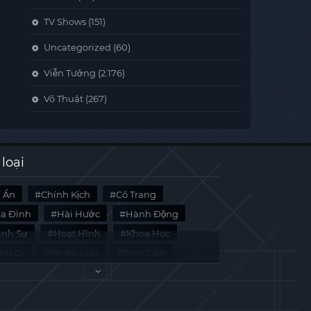
TV Shows
(151)
Uncategorized
(60)
Viễn Tưởng
(2.176)
Võ Thuật
(267)
 loại
í Ẩn
Chính Kịch
Cổ Trang
ia Đình
Hài Hước
Hành Động
̀nh Sự
Hoạt Hình
Khoa Học
inh Dị
Phiêu Lưu
Tình Cảm
i Liệu
Tâm Lý
Viễn Tưởng