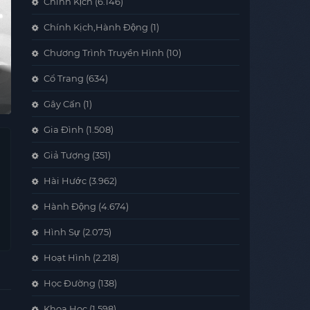
Chính Kịch
(6.146)
Chính Kịch,Hành Động
(1)
Chương Trình Truyền Hình
(10)
Cổ Trang
(634)
Gây Cấn
(1)
Gia Đình
(1.508)
Giả Tượng
(351)
Hài Hước
(3.962)
Hành Động
(4.674)
Hình Sự
(2.075)
Hoạt Hình
(2.218)
Học Đường
(138)
Khoa Học
(1.598)