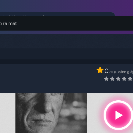
p ra mắt
0
/
0
đánh giá
5