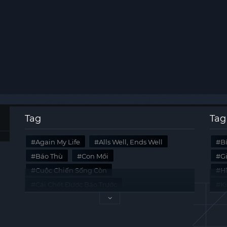
Tag
Tag
Again My Life
Alls Well, Ends Well
B
Báo Thù
Con Mồi
G
Cuộc Chiến Sống Còn
Hi
Cái Chết Được Báo Trước
K
Không Lối Thoát
Last Summer
Tà
Mối Quan Hệ Nguy Hiểm
Quái Vật