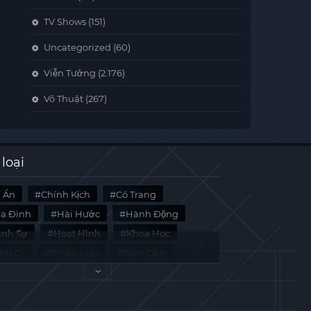
TV Shows
(151)
Uncategorized
(60)
Viễn Tưởng
(2.176)
Võ Thuật
(267)
 loại
í Ẩn
Chính Kịch
Cổ Trang
ia Đình
Hài Hước
Hành Động
̀nh Sự
Hoạt Hình
Khoa Học
inh Dị
Phiêu Lưu
Tình Cảm
i Liệu
Tâm Lý
Viễn Tưởng