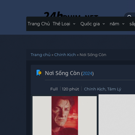
Trang Chủ
Thể Loại
Quốc gia
năm
sắ
Trang chủ
»
Chính Kịch
»
Nơi Sống Còn
Nơi Sống Còn
(
2024
)
Full
120 phút
Chính Kịch
,
Tâm Lý