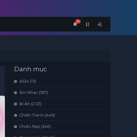
0
Danh mục
2024
(13)
Âm Nhạc
(357)
Bí Ẩn
(2.121)
Chiến Tranh
(449)
Chiếu Rạp
(346)