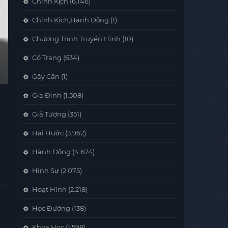
Chính Kịch
(6.146)
Chính Kịch,Hành Động
(1)
Chương Trình Truyền Hình
(10)
Cổ Trang
(634)
Gây Cấn
(1)
Gia Đình
(1.508)
Giả Tượng
(351)
Hài Hước
(3.962)
Hành Động
(4.674)
Hình Sự
(2.075)
Hoạt Hình
(2.218)
Học Đường
(138)
Khoa Học
(1.598)