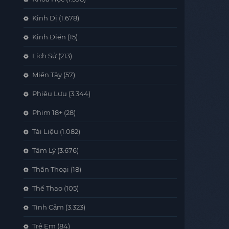
Kinh Dị
(1.678)
Kinh Điển
(15)
Lịch Sử
(213)
Miền Tây
(57)
Phiêu Lưu
(3.344)
Phim 18+
(28)
Tài Liệu
(1.082)
Tâm Lý
(3.676)
Thần Thoại
(18)
Thể Thao
(105)
Tình Cảm
(3.323)
Trẻ Em
(84)