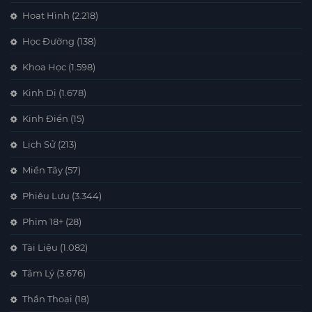
Hoạt Hình
(2.218)
Học Đường
(138)
Khoa Học
(1.598)
Kinh Dị
(1.678)
Kinh Điển
(15)
Lịch Sử
(213)
Miền Tây
(57)
Phiêu Lưu
(3.344)
Phim 18+
(28)
Tài Liệu
(1.082)
Tâm Lý
(3.676)
Thần Thoại
(18)