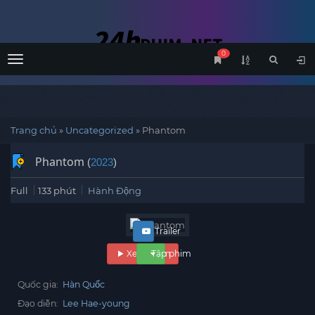
0
Menu
Trang chủ
»
Uncategorized
»
Phantom
Phantom
(
2023
)
Full
133 phút
Hành Động
Trailer
Xem phim
Tập phim
Quốc gia:
Hàn Quốc
Đạo diễn:
Lee Hae-young