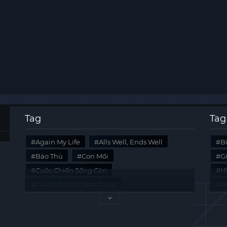
Tag
Tag
Again My Life
Alls Well, Ends Well
B
Báo Thù
Con Mồi
G
Cuộc Chiến Sống Còn
Hi
Cái Chết Được Báo Trước
K
Không Lối Thoát
Last Summer
Tà
Mối Quan Hệ Nguy Hiểm
Quái Vật