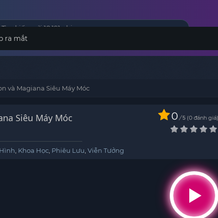
p ra mắt
on và Magiana Siêu Máy Móc
0
ana Siêu Máy Móc
/
0
đánh giá
5
 Hình
,
Khoa Học
,
Phiêu Lưu
,
Viễn Tưởng