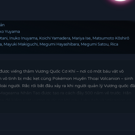
Bản
iko Yuyama
tani
Inuko Inuyama
Koichi Yamadera
Mariya Ise
Matsumoto Kōshirō
a
Mayuki Makiguchi
Megumi Hayashibara
Megumi Satou
Rica
 được viếng thăm Vương Quốc Cơ Khí – nơi có một báu vật vô
 Ash vô tình bị mắc kẹt cùng Pokémon Huyền Thoại Volcanion – sinh
ài người. Rắc rối bắt đầu xảy ra khi người quản lý Vương quốc đã
Magearna Nhân Tạo được tạo ra cách đây 500 năm về trước. Hắn
 để kiểm soát vương quốc cơ khí này. Liệu Ash và Volcanion có
 không? Một trong những trận chiến lớn nhất trong lịch sử