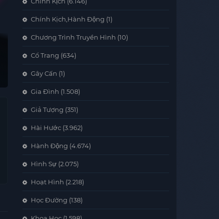
Chính Kịch
(6.146)
Chính Kịch,Hành Động
(1)
Chương Trình Truyền Hình
(10)
Cổ Trang
(634)
Gây Cấn
(1)
Gia Đình
(1.508)
Giả Tượng
(351)
Hài Hước
(3.962)
Hành Động
(4.674)
Hình Sự
(2.075)
Hoạt Hình
(2.218)
Học Đường
(138)
Khoa Học
(1.598)