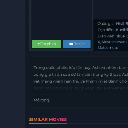
Quốc gia:
Nhật 
Đạo diễn:
Kunih
Diễn viên:
Ikue O
X
Mayu Matsuok
Tập phim
Trailer
Matsumoto
Trong cuộc phiêu lưu lần này, Ash và nhóm bạn
cùng giá trị ẩn sau sự tân tiến trong kỹ thuật.
vật mang niềm hận thù và khinh miệt dành cho lo
đánh cắp phát minh tối thượng, đó là Pokémon 
dự định sẽ sử dụng sức mạnh bí ẩn của Magearna
Mở rộng
hợp tác với nhau để giải cứu Magearna được hay
Pokémon chính thức bắt đầu!
SIMILAR MOVIES