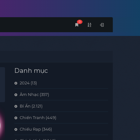
0
Danh mục
2024
(13)
Âm Nhạc
(357)
Bí Ẩn
(2.121)
Chiến Tranh
(449)
Chiếu Rạp
(346)