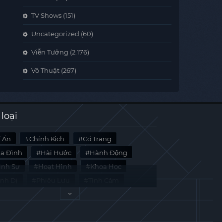
TV Shows
(151)
Uncategorized
(60)
Viễn Tưởng
(2.176)
Võ Thuật
(267)
 loại
í Ẩn
Chính Kịch
Cổ Trang
ia Đình
Hài Hước
Hành Động
̀nh Sự
Hoạt Hình
Khoa Học
inh Dị
Phiêu Lưu
Tình Cảm
i Liệu
Tâm Lý
Viễn Tưởng