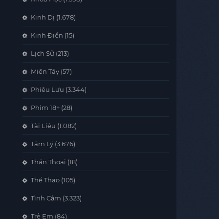
Kinh Dị
(1.678)
Kinh Điển
(15)
Lịch Sử
(213)
Miền Tây
(57)
Phiêu Lưu
(3.344)
Phim 18+
(28)
Tài Liệu
(1.082)
Tâm Lý
(3.676)
Thần Thoại
(18)
Thể Thao
(105)
Tình Cảm
(3.323)
Trẻ Em
(84)