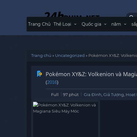
Trang Chủ
Thể Loại
Quốc gia
năm
sắ
Trang chủ
»
Uncategorized
»
Pokémon XY&Z: Volkeni
Pokémon XY&Z: Volkenion và Magi
(
2016
)
Full
97 phút
Gia Đình
,
Giả Tượng
,
Hoạt