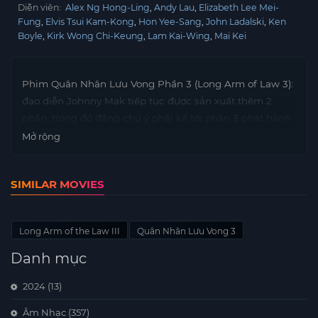
Diễn viên:
Alex Ng Hong-Ling
Andy Lau
Elizabeth Lee Mei-
Fung
Elvis Tsui Kam-Kong
Hon Yee-Sang
John Ladalski
Ken
Boyle
Kirk Wong Chi-Keung
Lam Kai-Wing
Mai Kei
Phim Quân Nhân Lưu Vong Phần 3 (Long Arm of Law 3):
đạo diễn Johnny Mak tiếp tục được sản xuất thêm 2
phần, trong đó đáng chú ý phải kể tới phần 3 phát hành
vào năm 1989, tác phẩm có sự tham gia của 2 ngôi sao
Mở rộng
mới thời điểm đó – Lưu Đức Hoa và Mạc Thiếu Thông,
tựa tiếng Việt của phần này là Quân Nhân Lưu Vong.
SIMILAR MOVIES
Nếu như chỉ đạo võ thuật kiêm nhà sản xuất ở phần đầu
là Hồng Kim Bảo thì ở phần thứ 3, Siu-Hung Leung là
người đảm nhiệm vai trò chỉ đạo hành động trong khi
Long Arm of the Law III
Quân Nhân Lưu Vong 3
người “cầm trịch” cho phim là đạo diễn nổi tiếng
Michael Mak.
Danh mục
2024
(13)
Âm Nhạc
(357)