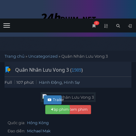
0
Menu
Trang chủ
»
Uncategorized
»
Quân Nhân Lưu Vong 3
Quân Nhân Lưu Vong 3
(
1989
)
Full
107 phút
Hành Động
,
Hình Sự
Trailer
Tập phim
Xem phim
Quốc gia:
Hồng Kông
Đạo diễn:
Michael Mak