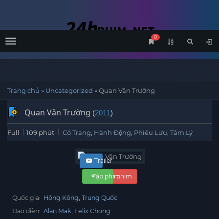
0
Menu
Trang chủ
»
Uncategorized
»
Quan Vân Trường
Quan Vân Trường
(
2011
)
Full
109 phút
Cổ Trang
,
Hành Động
,
Phiêu Lưu
,
Tâm Lý
Trailer
Tập phim
Xem phim
Quốc gia:
Hồng Kông
Trung Quốc
Đạo diễn:
Alan Mak
Felix Chong