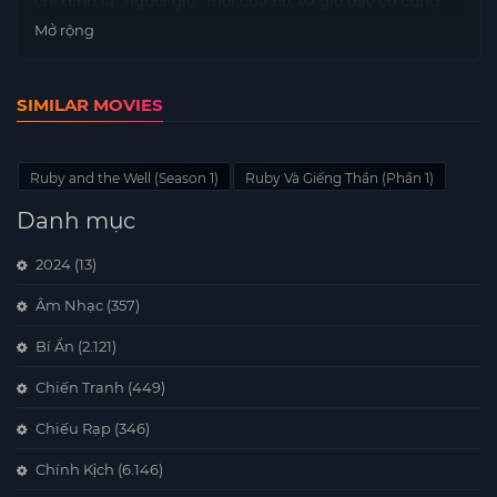
chỉ định là “người giữ” mới của nó, và giờ đây cô cùng
những người bạn Mina và Sam phải biến những điều
Mở rộng
ước chưa thành hiện thực.
SIMILAR MOVIES
Ruby and the Well (Season 1)
Ruby Và Giếng Thần (Phần 1)
Danh mục
2024
(13)
Âm Nhạc
(357)
Bí Ẩn
(2.121)
Chiến Tranh
(449)
Chiếu Rạp
(346)
Chính Kịch
(6.146)