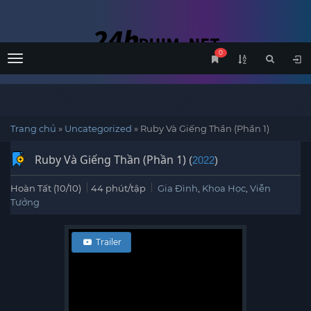
0
Menu
Trang chủ
»
Uncategorized
»
Ruby Và Giếng Thần (Phần 1)
Ruby Và Giếng Thần (Phần 1)
(
2022
)
Hoàn Tất (10/10)
44 phút/tập
Gia Đình
,
Khoa Học
,
Viễn
Tưởng
Trailer