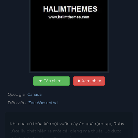
Tập phim
Xem phim
Quốc gia:
Canada
Diễn viên:
Zoe Wiesenthal
Khi cha cô thừa kế một vườn cây ăn quả rậm rạp, Ruby
O’Reilly phát hiện ra một cái giếng ma thuật. Cô được