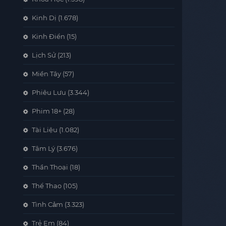
Kinh Dị
(1.678)
Kinh Điển
(15)
Lịch Sử
(213)
Miền Tây
(57)
Phiêu Lưu
(3.344)
Phim 18+
(28)
Tài Liệu
(1.082)
Tâm Lý
(3.676)
Thần Thoại
(18)
Thể Thao
(105)
Tình Cảm
(3.323)
Trẻ Em
(84)