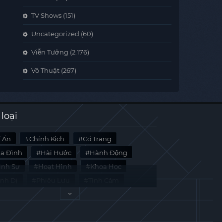
TV Shows
(151)
Uncategorized
(60)
Viễn Tưởng
(2.176)
Võ Thuật
(267)
 loại
í Ẩn
Chính Kịch
Cổ Trang
ia Đình
Hài Hước
Hành Động
̀nh Sự
Hoạt Hình
Khoa Học
inh Dị
Phiêu Lưu
Tình Cảm
i Liệu
Tâm Lý
Viễn Tưởng