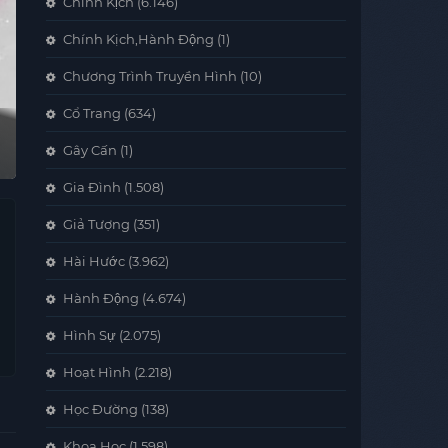
Chính Kịch
(6.146)
Chính Kịch,Hành Động
(1)
Chương Trình Truyền Hình
(10)
Cổ Trang
(634)
Gây Cấn
(1)
Gia Đình
(1.508)
Giả Tượng
(351)
Hài Hước
(3.962)
Hành Động
(4.674)
Hình Sự
(2.075)
Hoạt Hình
(2.218)
Học Đường
(138)
Khoa Học
(1.598)