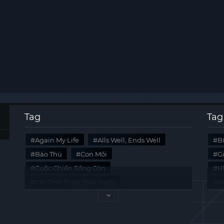
Tag
Tag
Again My Life
Alls Well, Ends Well
B
Báo Thù
Con Mồi
G
Cuộc Chiến Sống Còn
Hi
Cái Chết Được Báo Trước
K
Không Lối Thoát
Last Summer
Tà
Mối Quan Hệ Nguy Hiểm
Quái Vật