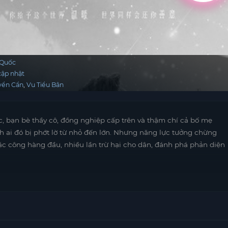
 Quốc
ập nhật
yển Cẩn
Vu Tiểu Bân
ệc, bạn bè thầy cô, đồng nghiệp cấp trên và thậm chí cả bố mẹ
nh ai đó bị phớt lờ từ nhỏ đến lớn. Nhưng năng lực tưởng chừng
 đặc công hàng đầu, nhiều lần trừ hại cho dân, đánh phá phản diện