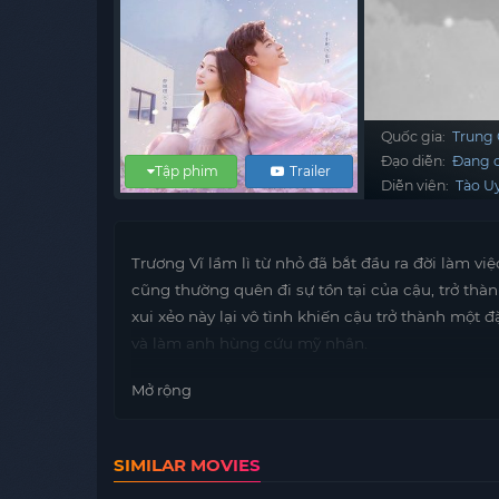
Quốc gia:
Trung
Đạo diễn:
Đang c
Tập phim
Trailer
Diễn viên:
Tào U
Trương Vĩ lầm lì từ nhỏ đã bắt đầu ra đời làm vi
cũng thường quên đi sự tồn tại của cậu, trở thà
xui xẻo này lại vô tình khiến cậu trở thành một
và làm anh hùng cứu mỹ nhân.
Mở rộng
SIMILAR MOVIES