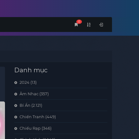
0
Danh mục
2024
(13)
Âm Nhạc
(357)
Bí Ẩn
(2.121)
Chiến Tranh
(449)
Chiếu Rạp
(346)