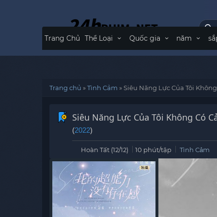
Trang Chủ
Thể Loại
Quốc gia
năm
sắ
Trang chủ
»
Tình Cảm
»
Siêu Năng Lực Của Tôi Không
Siêu Năng Lực Của Tôi Không Có C
(
2022
)
Hoàn Tất (12/12)
10 phút/tập
Tình Cảm