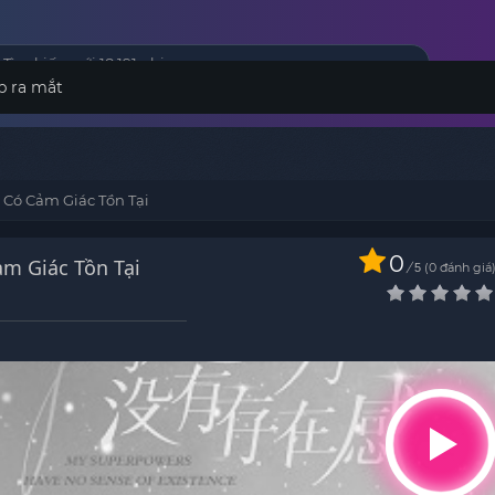
p ra mắt
 Có Cảm Giác Tồn Tại
0
ảm Giác Tồn Tại
/
0
đánh giá
5