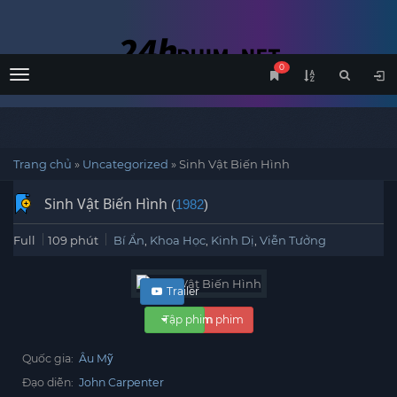
0
Menu
Trang chủ
»
Uncategorized
»
Sinh Vật Biến Hình
Sinh Vật Biến Hình
(
1982
)
Full
109 phút
Bí Ẩn
,
Khoa Học
,
Kinh Dị
,
Viễn Tưởng
Trailer
Tập phim
Xem phim
Quốc gia:
Âu Mỹ
Đạo diễn:
John Carpenter