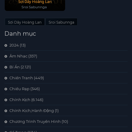
Sợi Dây Hoàng Lan
Sroi Sabunnga
Sợi Dây Hoàng Lan
Sroi Sabunnga
Danh mục
2024
(13)
Âm Nhạc
(357)
Bí Ẩn
(2.121)
Chiến Tranh
(449)
Chiếu Rạp
(346)
Chính Kịch
(6.146)
Chính Kịch,Hành Động
(1)
Chương Trình Truyền Hình
(10)