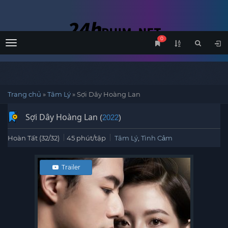
0
Menu
Trang chủ
»
Tâm Lý
»
Sợi Dây Hoàng Lan
Sợi Dây Hoàng Lan
(
2022
)
Hoàn Tất (32/32)
45 phút/tập
Tâm Lý
,
Tình Cảm
Trailer