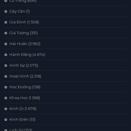
Cổ Trang
(634)
Gây Cấn
(1)
Gia Đình
(1.508)
Giả Tượng
(351)
Hài Hước
(3.962)
Hành Động
(4.674)
Hình Sự
(2.075)
Hoạt Hình
(2.218)
Học Đường
(138)
Khoa Học
(1.598)
Kinh Dị
(1.678)
Kinh Điển
(15)
Lịch Sử
(213)