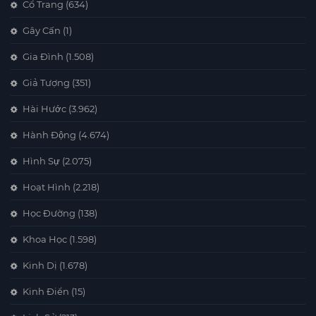
Cổ Trang
(634)
Gây Cấn
(1)
Gia Đình
(1.508)
Giả Tượng
(351)
Hài Hước
(3.962)
Hành Động
(4.674)
Hình Sự
(2.075)
Hoạt Hình
(2.218)
Học Đường
(138)
Khoa Học
(1.598)
Kinh Dị
(1.678)
Kinh Điển
(15)