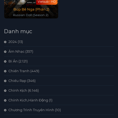
Vietsub - HD
Búp Bê Nga (Phần 2)
Russian Doll (Season 2)
Danh mục
2024
(13)
Âm Nhạc
(357)
Bí Ẩn
(2.121)
Chiến Tranh
(449)
Chiếu Rạp
(346)
Chính Kịch
(6.146)
Chính Kịch,Hành Động
(1)
Chương Trình Truyền Hình
(10)