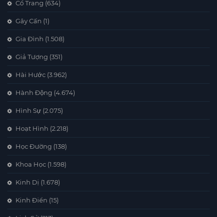
Cổ Trang
(634)
Gây Cấn
(1)
Gia Đình
(1.508)
Giả Tượng
(351)
Hài Hước
(3.962)
Hành Động
(4.674)
Hình Sự
(2.075)
Hoạt Hình
(2.218)
Học Đường
(138)
Khoa Học
(1.598)
Kinh Dị
(1.678)
Kinh Điển
(15)