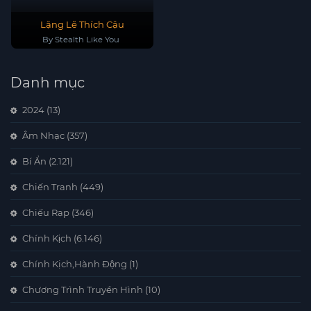
Lặng Lẽ Thích Cậu
By Stealth Like You
Danh mục
2024
(13)
Âm Nhạc
(357)
Bí Ẩn
(2.121)
Chiến Tranh
(449)
Chiếu Rạp
(346)
Chính Kịch
(6.146)
Chính Kịch,Hành Động
(1)
Chương Trình Truyền Hình
(10)