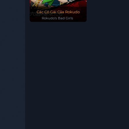
Các Cô Gái Của Rokudo
Rokudo's Bad Girls