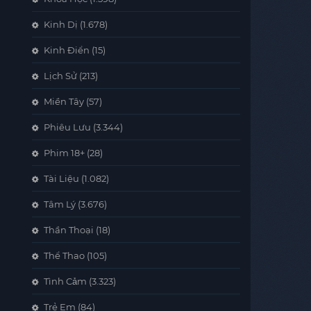
Kinh Dị
(1.678)
Kinh Điển
(15)
Lịch Sử
(213)
Miền Tây
(57)
Phiêu Lưu
(3.344)
Phim 18+
(28)
Tài Liệu
(1.082)
Tâm Lý
(3.676)
Thần Thoại
(18)
Thể Thao
(105)
Tình Cảm
(3.323)
Trẻ Em
(84)