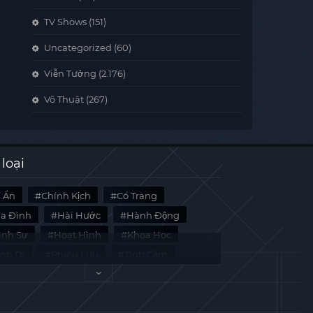
TV Shows
(151)
Uncategorized
(60)
Viễn Tưởng
(2.176)
Võ Thuật
(267)
 loại
í Ẩn
Chính Kịch
Cổ Trang
ia Đình
Hài Hước
Hành Động
̀nh Sự
Hoạt Hình
Khoa Học
inh Dị
Phiêu Lưu
Tình Cảm
i Liệu
Tâm Lý
Viễn Tưởng