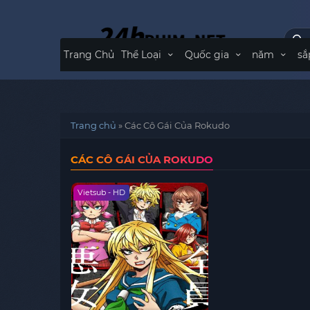
Trang Chủ
Thể Loại
Quốc gia
năm
sắ
Trang chủ
»
Các Cô Gái Của Rokudo
CÁC CÔ GÁI CỦA ROKUDO
Vietsub - HD