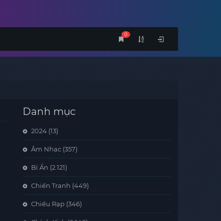
0
Danh mục
2024
(13)
Âm Nhạc
(357)
Bí Ẩn
(2.121)
Chiến Tranh
(449)
Chiếu Rạp
(346)