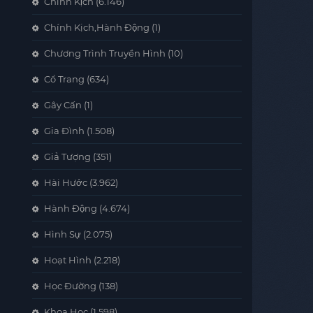
Chính Kịch
(6.146)
Chính Kịch,Hành Động
(1)
Chương Trình Truyền Hình
(10)
Cổ Trang
(634)
Gây Cấn
(1)
Gia Đình
(1.508)
Giả Tượng
(351)
Hài Hước
(3.962)
Hành Động
(4.674)
Hình Sự
(2.075)
Hoạt Hình
(2.218)
Học Đường
(138)
Khoa Học
(1.598)