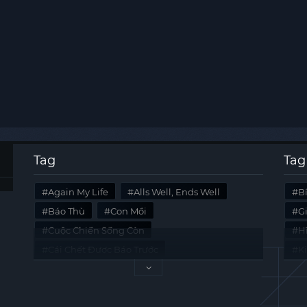
Tag
Tag
Again My Life
Alls Well, Ends Well
B
Báo Thù
Con Mồi
G
Cuộc Chiến Sống Còn
Hi
Cái Chết Được Báo Trước
K
Không Lối Thoát
Last Summer
Tà
Mối Quan Hệ Nguy Hiểm
Quái Vật