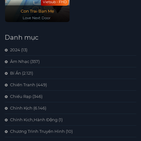
Vietsub - FHD
Con Trai Bạn Mẹ
Love Next Door
Danh mục
2024
(13)
Âm Nhạc
(357)
Bí Ẩn
(2.121)
Chiến Tranh
(449)
Chiếu Rạp
(346)
Chính Kịch
(6.146)
Chính Kịch,Hành Động
(1)
Chương Trình Truyền Hình
(10)