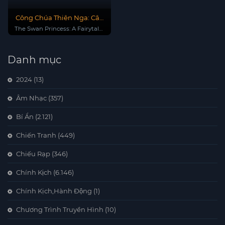
Công Chúa Thiên Nga: Câu
Chuyện Thần Tiên
The Swan Princess: A Fairytale
Is Born
Danh mục
2024
(13)
Âm Nhạc
(357)
Bí Ẩn
(2.121)
Chiến Tranh
(449)
Chiếu Rạp
(346)
Chính Kịch
(6.146)
Chính Kịch,Hành Động
(1)
Chương Trình Truyền Hình
(10)