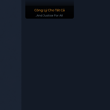
Công Lý Cho Tất Cả
...And Justice For All