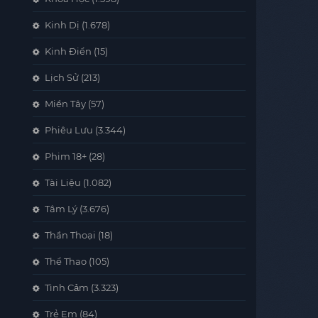
Kinh Dị
(1.678)
Kinh Điển
(15)
Lịch Sử
(213)
Miền Tây
(57)
Phiêu Lưu
(3.344)
Phim 18+
(28)
Tài Liệu
(1.082)
Tâm Lý
(3.676)
Thần Thoại
(18)
Thể Thao
(105)
Tình Cảm
(3.323)
Trẻ Em
(84)