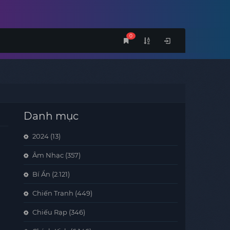
0
Danh mục
2024
(13)
Âm Nhạc
(357)
Bí Ẩn
(2.121)
Chiến Tranh
(449)
Chiếu Rạp
(346)