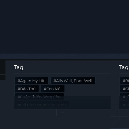
Tag
Tag
Again My Life
Alls Well, Ends Well
B
Báo Thù
Con Mồi
G
Cuộc Chiến Sống Còn
Hi
Cái Chết Được Báo Trước
K
Không Lối Thoát
Last Summer
Tà
Mối Quan Hệ Nguy Hiểm
Quái Vật