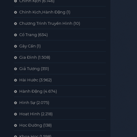
Chính Kịch
(6.146)
Chính Kịch,Hành Động
(1)
Chương Trình Truyền Hình
(10)
Cổ Trang
(634)
Gây Cấn
(1)
Gia Đình
(1.508)
Giả Tượng
(351)
Hài Hước
(3.962)
Hành Động
(4.674)
Hình Sự
(2.075)
Hoạt Hình
(2.218)
Học Đường
(138)
Khoa Học
(1.598)