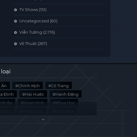
TV Shows
(151)
Uncategorized
(60)
Viễn Tưởng
(2.176)
Võ Thuật
(267)
 loại
í Ẩn
Chính Kịch
Cổ Trang
ia Đình
Hài Hước
Hành Động
̀nh Sự
Hoạt Hình
Khoa Học
inh Dị
Phiêu Lưu
Tình Cảm
i Liệu
Tâm Lý
Viễn Tưởng