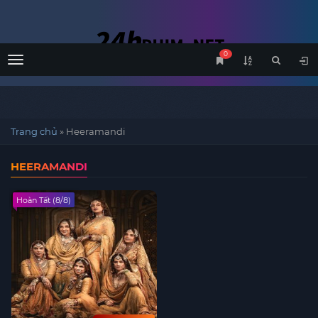
0
Menu
Trang chủ
»
Heeramandi
HEERAMANDI
Hoàn Tất (8/8)