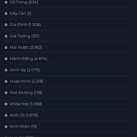
Cổ Trang
(634)
Gây Cấn
(1)
Gia Đình
(1.508)
Giả Tượng
(351)
Hài Hước
(3.962)
Hành Động
(4.674)
Hình Sự
(2.075)
Hoạt Hình
(2.218)
Học Đường
(138)
Khoa Học
(1.598)
Kinh Dị
(1.678)
Kinh Điển
(15)