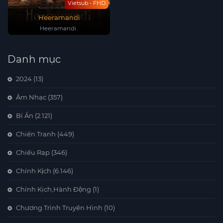
Vietsub - FHD
Heeramandi
Heeramandi
Danh mục
2024
(13)
Âm Nhạc
(357)
Bí Ẩn
(2.121)
Chiến Tranh
(449)
Chiếu Rạp
(346)
Chính Kịch
(6.146)
Chính Kịch,Hành Động
(1)
Chương Trình Truyền Hình
(10)